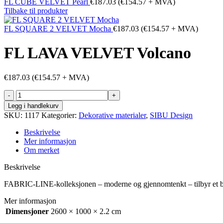
FL CUBE VELVET Pearl
€
187.03
(
€
154.57
+ MVA)
Tilbake til produkter
FL SQUARE 2 VELVET Mocha
€
187.03
(
€
154.57
+ MVA)
FL LAVA VELVET Volcano
€
187.03
(
€
154.57
+ MVA)
FL
LAVA
Legg i handlekurv
VELVET
SKU:
1117
Kategorier:
Dekorative materialer
,
SIBU Design
Volcano
antall
Beskrivelse
Mer informasjon
Om merket
Beskrivelse
FABRIC-LINE-kolleksjonen – moderne og gjennomtenkt – tilbyr et bredt
Mer informasjon
Dimensjoner
2600 × 1000 × 2.2 cm