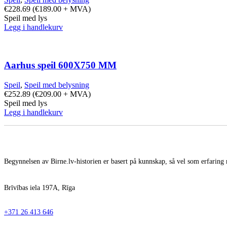
€
228.69
(
€
189.00
+ MVA)
Speil med lys
Legg i handlekurv
Aarhus speil 600X750 MM
Speil
,
Speil med belysning
€
252.89
(
€
209.00
+ MVA)
Speil med lys
Legg i handlekurv
Begynnelsen av Birne.lv-historien er basert på kunnskap, så vel som erfaring 
Brīvības iela 197A, Rīga
+371 26 413 646