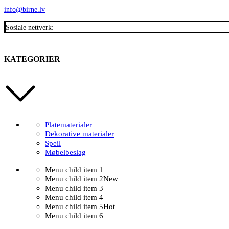
info@birne.lv
Sosiale nettverk:
KATEGORIER
Platematerialer
Dekorative materialer
Speil
Møbelbeslag
Menu child item 1
Menu child item 2
New
Menu child item 3
Menu child item 4
Menu child item 5
Hot
Menu child item 6