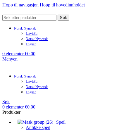
Hopp til navigasjon
Hopp til hovedinnholdet
Søk
Norsk Nynorsk
Latviešu
Norsk Nynorsk
English
0
elementer
€
0.00
Menyen
Norsk Nynorsk
Latviešu
Norsk Nynorsk
English
Søk
0
elementer
€
0.00
Produkter
Speil
Antikke speil