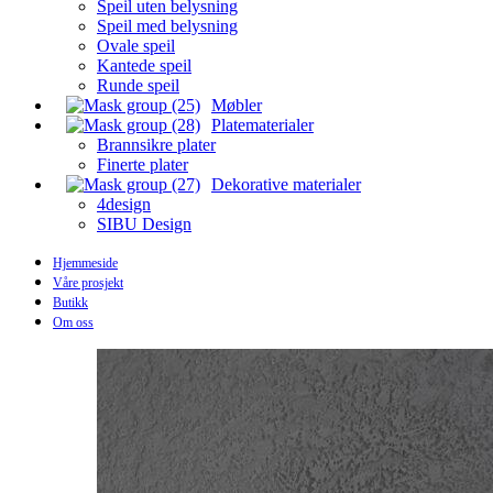
Speil uten belysning
Speil med belysning
Ovale speil
Kantede speil
Runde speil
Møbler
Platematerialer
Brannsikre plater
Finerte plater
Dekorative materialer
4design
SIBU Design
Hjemmeside
Våre prosjekt
Butikk
Om oss