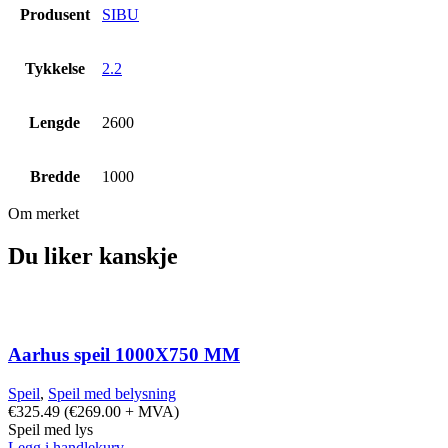
Produsent
SIBU
Tykkelse
2.2
Lengde
2600
Bredde
1000
Om merket
Du liker kanskje
Aarhus speil 1000X750 MM
Speil
,
Speil med belysning
€
325.49
(
€
269.00
+ MVA)
Speil med lys
Legg i handlekurv