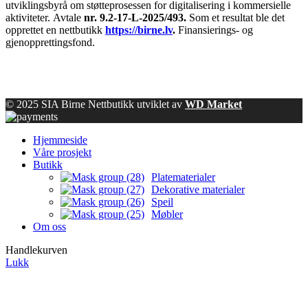
utviklingsbyrå om støtteprosessen for digitalisering i kommersielle
aktiviteter.
Avtale
nr. 9.2-17-L-2025/493.
Som et resultat ble det
opprettet en nettbutikk
https://birne.lv
.
Finansierings- og
gjenopprettingsfond.
© 2025 SIA Birne Nettbutikk utviklet av
WD Market
Hjemmeside
Våre prosjekt
Butikk
Platematerialer
Dekorative materialer
Speil
Møbler
Om oss
Handlekurven
Lukk