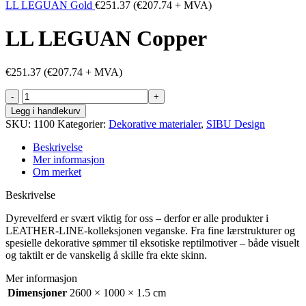
LL LEGUAN Gold
€
251.37
(
€
207.74
+ MVA)
LL LEGUAN Copper
€
251.37
(
€
207.74
+ MVA)
LL
LEGUAN
Legg i handlekurv
Copper
SKU:
1100
Kategorier:
Dekorative materialer
,
SIBU Design
antall
Beskrivelse
Mer informasjon
Om merket
Beskrivelse
Dyrevelferd er svært viktig for oss – derfor er alle produkter i
LEATHER-LINE-kolleksjonen veganske. Fra fine lærstrukturer og
spesielle dekorative sømmer til eksotiske reptilmotiver – både visuelt
og taktilt er de vanskelig å skille fra ekte skinn.
Mer informasjon
Dimensjoner
2600 × 1000 × 1.5 cm