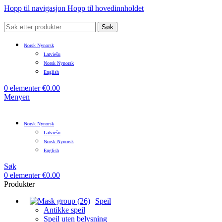
Hopp til navigasjon
Hopp til hovedinnholdet
Søk
Norsk Nynorsk
Latviešu
Norsk Nynorsk
English
0
elementer
€
0.00
Menyen
Norsk Nynorsk
Latviešu
Norsk Nynorsk
English
Søk
0
elementer
€
0.00
Produkter
Speil
Antikke speil
Speil uten belysning