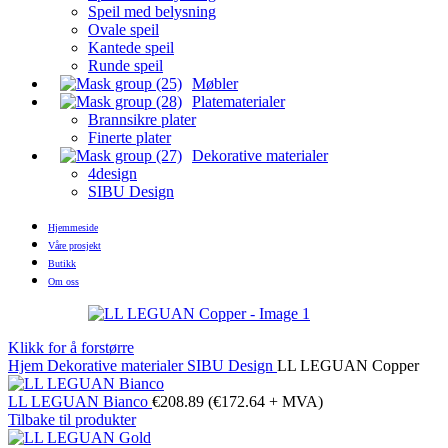
Speil med belysning
Ovale speil
Kantede speil
Runde speil
Møbler
Platematerialer
Brannsikre plater
Finerte plater
Dekorative materialer
4design
SIBU Design
Hjemmeside
Våre prosjekt
Butikk
Om oss
Klikk for å forstørre
Hjem
Dekorative materialer
SIBU Design
LL LEGUAN Copper
LL LEGUAN Bianco
€
208.89
(
€
172.64
+ MVA)
Tilbake til produkter