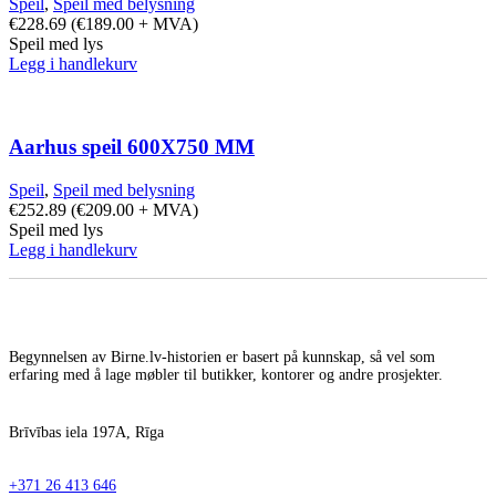
Speil
,
Speil med belysning
€
228.69
(
€
189.00
+ MVA)
Speil med lys
Legg i handlekurv
Aarhus speil 600X750 MM
Speil
,
Speil med belysning
€
252.89
(
€
209.00
+ MVA)
Speil med lys
Legg i handlekurv
Begynnelsen av Birne.lv-historien er basert på kunnskap, så vel som
erfaring med å lage møbler til butikker, kontorer og andre prosjekter.
Brīvības iela 197A, Rīga
+371 26 413 646