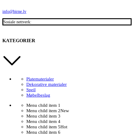
info@birne.lv
Sosiale nettverk:
KATEGORIER
Platematerialer
Dekorative materialer
Speil
Møbelbeslag
Menu child item 1
Menu child item 2
New
Menu child item 3
Menu child item 4
Menu child item 5
Hot
Menu child item 6