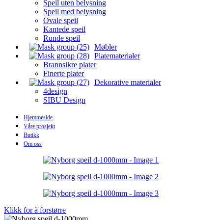
Speil uten belysning
Speil med belysning
Ovale speil
Kantede speil
Runde speil
Møbler
Platematerialer
Brannsikre plater
Finerte plater
Dekorative materialer
4design
SIBU Design
Hjemmeside
Våre prosjekt
Butikk
Om oss
Klikk for å forstørre