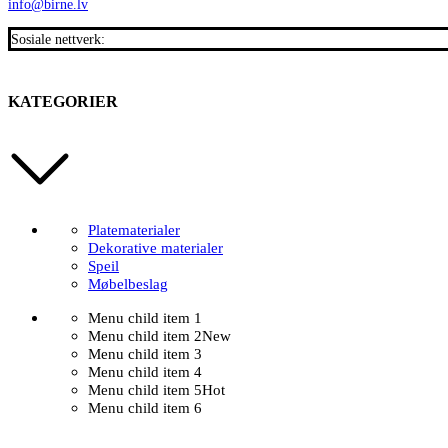
info@birne.lv
Sosiale nettverk:
KATEGORIER
Platematerialer
Dekorative materialer
Speil
Møbelbeslag
Menu child item 1
Menu child item 2
New
Menu child item 3
Menu child item 4
Menu child item 5
Hot
Menu child item 6