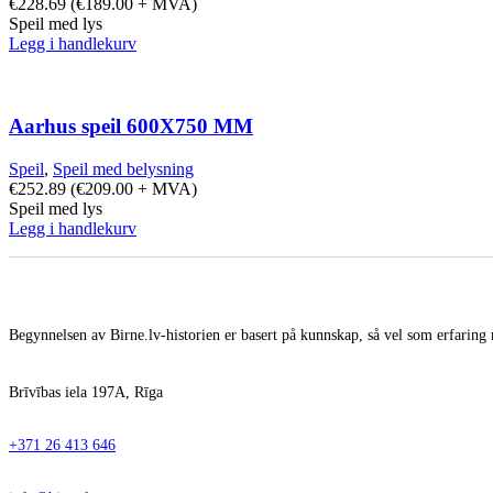
€
228.69
(
€
189.00
+ MVA)
Speil med lys
Legg i handlekurv
Aarhus speil 600X750 MM
Speil
,
Speil med belysning
€
252.89
(
€
209.00
+ MVA)
Speil med lys
Legg i handlekurv
Begynnelsen av Birne.lv-historien er basert på kunnskap, så vel som erfaring 
Brīvības iela 197A, Rīga
+371 26 413 646