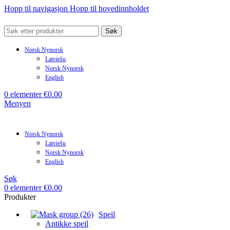
Hopp til navigasjon
Hopp til hovedinnholdet
Søk
Norsk Nynorsk
Latviešu
Norsk Nynorsk
English
0
elementer
€
0.00
Menyen
Norsk Nynorsk
Latviešu
Norsk Nynorsk
English
Søk
0
elementer
€
0.00
Produkter
Speil
Antikke speil