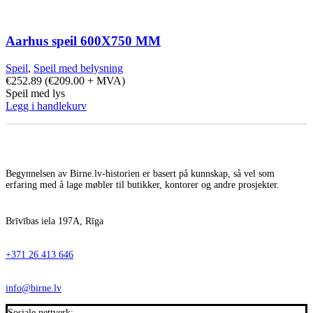
Aarhus speil 600X750 MM
Speil
,
Speil med belysning
€
252.89
(
€
209.00
+ MVA)
Speil med lys
Legg i handlekurv
Begynnelsen av Birne.lv-historien er basert på kunnskap, så vel som
erfaring med å lage møbler til butikker, kontorer og andre prosjekter.
Brīvības iela 197A, Rīga
+371 26 413 646
info@birne.lv
Sosiale nettverk: