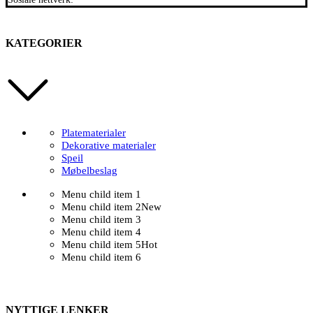
KATEGORIER
Platematerialer
Dekorative materialer
Speil
Møbelbeslag
Menu child item 1
Menu child item 2
New
Menu child item 3
Menu child item 4
Menu child item 5
Hot
Menu child item 6
NYTTIGE LENKER