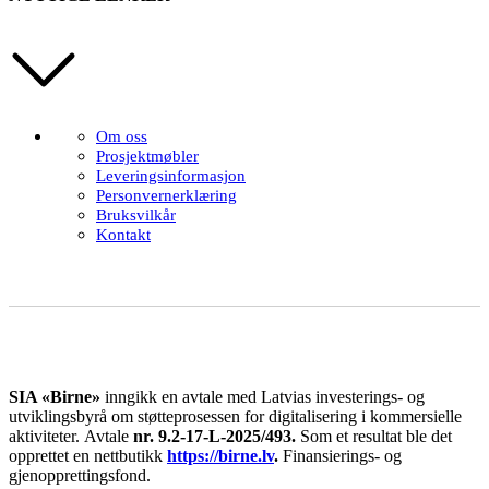
Om oss
Prosjektmøbler
Leveringsinformasjon
Personvernerklæring
Bruksvilkår
Kontakt
SIA «Birne»
inngikk en avtale med Latvias investerings- og
utviklingsbyrå om støtteprosessen for digitalisering i kommersielle
aktiviteter.
Avtale
nr. 9.2-17-L-2025/493.
Som et resultat ble det
opprettet en nettbutikk
https://birne.lv
.
Finansierings- og
gjenopprettingsfond.