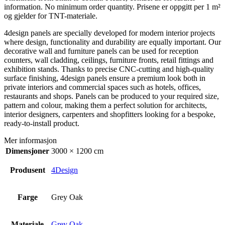
information. No minimum order quantity. Prisene er oppgitt per 1 m²
og gjelder for TNT-materiale.
4design panels are specially developed for modern interior projects
where design, functionality and durability are equally important. Our
decorative wall and furniture panels can be used for reception
counters, wall cladding, ceilings, furniture fronts, retail fittings and
exhibition stands. Thanks to precise CNC-cutting and high-quality
surface finishing, 4design panels ensure a premium look both in
private interiors and commercial spaces such as hotels, offices,
restaurants and shops. Panels can be produced to your required size,
pattern and colour, making them a perfect solution for architects,
interior designers, carpenters and shopfitters looking for a bespoke,
ready-to-install product.
Mer informasjon
Dimensjoner
3000 × 1200 cm
Produsent
4Design
Farge
Grey Oak
Materiale
Grey Oak