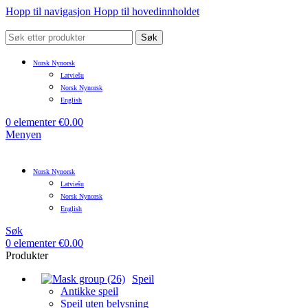
Hopp til navigasjon
Hopp til hovedinnholdet
Søk
Norsk Nynorsk
Latviešu
Norsk Nynorsk
English
0
elementer
€
0.00
Menyen
Norsk Nynorsk
Latviešu
Norsk Nynorsk
English
Søk
0
elementer
€
0.00
Produkter
Speil
Antikke speil
Speil uten belysning