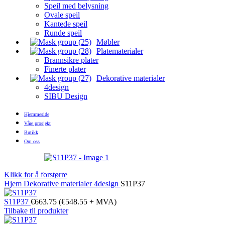
Speil med belysning
Ovale speil
Kantede speil
Runde speil
Møbler
Platematerialer
Brannsikre plater
Finerte plater
Dekorative materialer
4design
SIBU Design
Hjemmeside
Våre prosjekt
Butikk
Om oss
Klikk for å forstørre
Hjem
Dekorative materialer
4design
S11P37
S11P37
€
663.75
(
€
548.55
+ MVA)
Tilbake til produkter