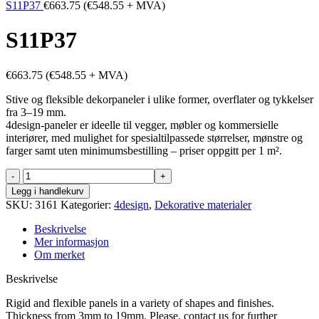
S11P37
€
663.75
(
€
548.55
+ MVA)
S11P37
€
663.75
(
€
548.55
+ MVA)
Stive og fleksible dekorpaneler i ulike former, overflater og tykkelser
fra 3–19 mm.
4design-paneler er ideelle til vegger, møbler og kommersielle
interiører, med mulighet for spesialtilpassede størrelser, mønstre og
farger samt uten minimumsbestilling – priser oppgitt per 1 m².
S11P37
antall
Legg i handlekurv
SKU:
3161
Kategorier:
4design
,
Dekorative materialer
Beskrivelse
Mer informasjon
Om merket
Beskrivelse
Rigid and flexible panels in a variety of shapes and finishes.
Thickness from 3mm to 19mm. Please, contact us for further