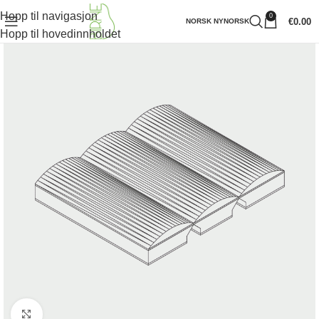
Hopp til navigasjon
0
€
0.00
NORSK NYNORSK
Hopp til hovedinnholdet
Klikk for å forstørre