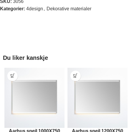
SKU:
3056
Kategorier:
4design
,
Dekorative materialer
Du liker kanskje
Aarhus speil 1000X750
Aarhus speil 1200X750