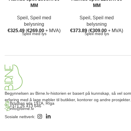
MM
MM
Speil
,
Speil med
Speil
,
Speil med
belysning
belysning
€
325.49
(
€
269.00
+ MVA)
€
373.89
(
€
309.00
+ MVA)
Speil med lys
Speil med lys
Begynnelsen av Birne.lv-historien er basert på kunnskap, så vel so
erfaring med å lage møbler til butikker, kontorer og andre prosjekter.
Brīvības iela 197A, Rīga
+371 26 413 646
info@birne.lv
Sosiale nettverk: