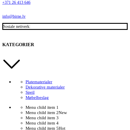
+371 26 413 646
info@birne.lv
Sosiale nettverk:
KATEGORIER
Platematerialer
Dekorative materialer
Speil
Møbelbeslag
Menu child item 1
Menu child item 2
New
Menu child item 3
Menu child item 4
Menu child item 5
Hot