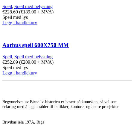
Speil
,
Speil med belysning
€
228.69
(
€
189.00
+ MVA)
Speil med lys
Legg i handlekurv
Aarhus speil 600X750 MM
Speil
,
Speil med belysning
€
252.89
(
€
209.00
+ MVA)
Speil med lys
Legg i handlekurv
Begynnelsen av Birne.lv-historien er basert på kunnskap, så vel som
erfaring med å lage møbler til butikker, kontorer og andre prosjekter.
Brīvības iela 197A, Rīga