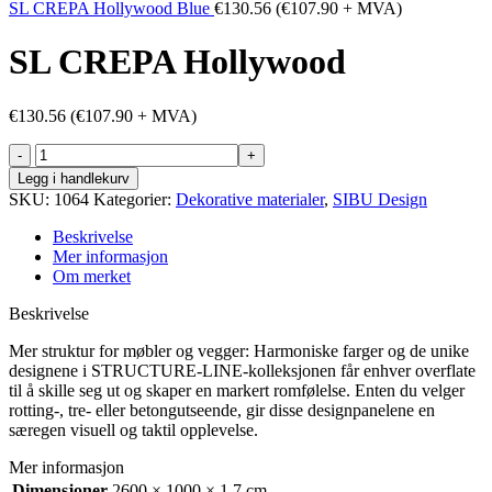
SL CREPA Hollywood Blue
€
130.56
(
€
107.90
+ MVA)
SL CREPA Hollywood
€
130.56
(
€
107.90
+ MVA)
SL
CREPA
Legg i handlekurv
Hollywood
SKU:
1064
Kategorier:
Dekorative materialer
,
SIBU Design
antall
Beskrivelse
Mer informasjon
Om merket
Beskrivelse
Mer struktur for møbler og vegger: Harmoniske farger og de unike
designene i STRUCTURE-LINE-kolleksjonen får enhver overflate
til å skille seg ut og skaper en markert romfølelse. Enten du velger
rotting-, tre- eller betongutseende, gir disse designpanelene en
særegen visuell og taktil opplevelse.
Mer informasjon
Dimensjoner
2600 × 1000 × 1.7 cm