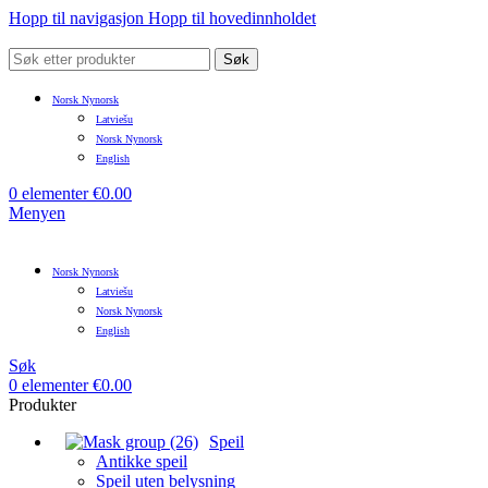
Hopp til navigasjon
Hopp til hovedinnholdet
Søk
Norsk Nynorsk
Latviešu
Norsk Nynorsk
English
0
elementer
€
0.00
Menyen
Norsk Nynorsk
Latviešu
Norsk Nynorsk
English
Søk
0
elementer
€
0.00
Produkter
Speil
Antikke speil
Speil uten belysning