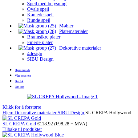
Speil med belysning
Ovale speil
Kantede speil
Runde speil
Møbler
Platematerialer
Brannsikre plater
Finerte plater
Dekorative materialer
4design
SIBU Design
Hjemmeside
Våre prosjekt
Butikk
Om oss
Klikk for å forstørre
Hjem
Dekorative materialer
SIBU Design
SL CREPA Hollywood
SL CREPA Gold
€
118.92
(
€
98.28
+ MVA)
Tilbake til produkter