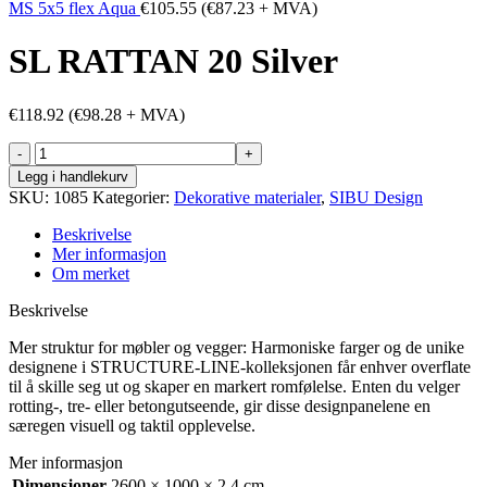
MS 5x5 flex Aqua
€
105.55
(
€
87.23
+ MVA)
SL RATTAN 20 Silver
€
118.92
(
€
98.28
+ MVA)
SL
RATTAN
Legg i handlekurv
20
SKU:
1085
Kategorier:
Dekorative materialer
,
SIBU Design
Silver
antall
Beskrivelse
Mer informasjon
Om merket
Beskrivelse
Mer struktur for møbler og vegger: Harmoniske farger og de unike
designene i STRUCTURE-LINE-kolleksjonen får enhver overflate
til å skille seg ut og skaper en markert romfølelse. Enten du velger
rotting-, tre- eller betongutseende, gir disse designpanelene en
særegen visuell og taktil opplevelse.
Mer informasjon
Dimensjoner
2600 × 1000 × 2.4 cm