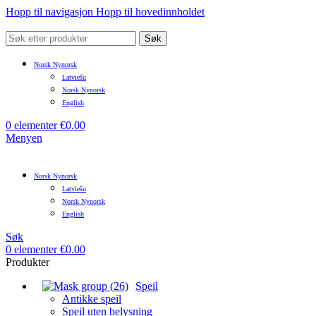
Hopp til navigasjon
Hopp til hovedinnholdet
Søk
Norsk Nynorsk
Latviešu
Norsk Nynorsk
English
0
elementer
€
0.00
Menyen
Norsk Nynorsk
Latviešu
Norsk Nynorsk
English
Søk
0
elementer
€
0.00
Produkter
Speil
Antikke speil
Speil uten belysning