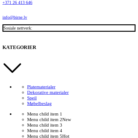
+371 26 413 646
info@birne.lv
Sosiale nettverk:
KATEGORIER
Platematerialer
Dekorative materialer
Speil
Møbelbeslag
Menu child item 1
Menu child item 2
New
Menu child item 3
Menu child item 4
Menu child item 5
Hot