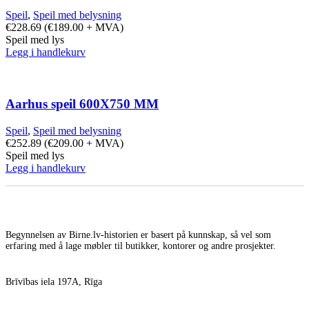
Speil
,
Speil med belysning
€
228.69
(
€
189.00
+ MVA)
Speil med lys
Legg i handlekurv
Aarhus speil 600X750 MM
Speil
,
Speil med belysning
€
252.89
(
€
209.00
+ MVA)
Speil med lys
Legg i handlekurv
Begynnelsen av Birne.lv-historien er basert på kunnskap, så vel som
erfaring med å lage møbler til butikker, kontorer og andre prosjekter.
Brīvības iela 197A, Rīga