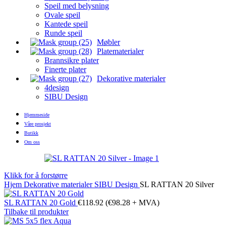
Speil med belysning
Ovale speil
Kantede speil
Runde speil
Møbler
Platematerialer
Brannsikre plater
Finerte plater
Dekorative materialer
4design
SIBU Design
Hjemmeside
Våre prosjekt
Butikk
Om oss
Klikk for å forstørre
Hjem
Dekorative materialer
SIBU Design
SL RATTAN 20 Silver
SL RATTAN 20 Gold
€
118.92
(
€
98.28
+ MVA)
Tilbake til produkter