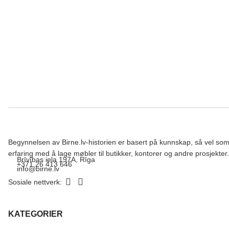
Begynnelsen av Birne.lv-historien er basert på kunnskap, så vel so
erfaring med å lage møbler til butikker, kontorer og andre prosjekter.
Brīvības iela 197A, Rīga
+371 26 413 646
info@birne.lv
Sosiale nettverk:
KATEGORIER