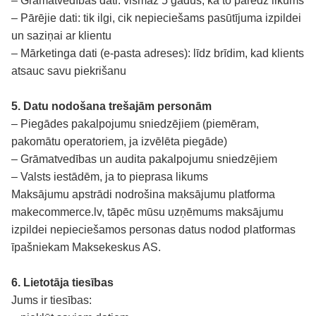
– Grāmatvedības dati: vismaz 5 gadus, kā to paredz likums
– Pārējie dati: tik ilgi, cik nepieciešams pasūtījuma izpildei
un saziņai ar klientu
– Mārketinga dati (e-pasta adreses): līdz brīdim, kad klients
atsauc savu piekrišanu
5. Datu nodošana trešajām personām
– Piegādes pakalpojumu sniedzējiem (piemēram,
pakomātu operatoriem, ja izvēlēta piegāde)
– Grāmatvedības un audita pakalpojumu sniedzējiem
– Valsts iestādēm, ja to pieprasa likums
Maksājumu apstrādi nodrošina maksājumu platforma
makecommerce.lv
, tāpēc mūsu uzņēmums maksājumu
izpildei nepieciešamos personas datus nodod platformas
īpašniekam Maksekeskus AS.
6. Lietotāja tiesības
Jums ir tiesības: