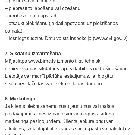
– piekļūt saviem datiem,
– pieprasīt to labošanu vai dzēšanu,
– ierobežot datu apstrādi,
– atsaukt piekrišanu (ja dati apstrādāti uz piekrišanas
pamata),
– iesniegt sūdzību Datu valsts inspekcijā (
www.dvi.gov.lv
).
7. Sīkdatņu izmantošana
Mājaslapa
www.birne.lv
izmanto tikai tehniski
nepieciešamās sīkdatnes lapas darbības nodrošināšanai.
Lietotājs var mainīt pārlūka iestatījumus, lai bloķētu
sīkdatnes, taču tas var ietekmēt lapas darbību.
8. Mārketings
Ja klients piekrīt saņemt mūsu jaunumus vai īpašos
piedāvājumus, mēs izmantosim viņa e-pasta adresi
mārketinga paziņojumiem. Klients jebkurā brīdī var
atteikties, izmantojot atteikšanās saiti e-pastā vai rakstot uz