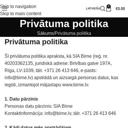
Skip to navigation
0
€
0.00
LATVIEŠU
Skip to main content
Privātuma politika
Sākums
Privātuma politika
Privātuma politika
Šī privātuma politika apraksta, kā SIA Birne (reģ. nr.
40203362135, juridiskā adrese: Brīvības gatve 197A,
Rīga, LV-1039, tālr.
+371 26 413 646
, e-pasts:
info@birne.lv
) apstrādā un aizsargā personas datus, kas
iegūti, izmantojot mājaslapu
www.birne.lv
.
1. Datu pārzinis
Personas datu pārzinis: SIA Birne
Kontaktinformācija:
info@birne.lv
, tālr.
+371 26 413 646
2. Kādi datus mēs apstrādājam