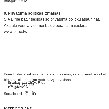
info@birne.lv
.
9. Privātuma politikas izmaiņas
SIA Birne patur tiesības šo privātuma politiku atjaunināt.
Aktuālā versija vienmēr būs pieejama mājaslapā
www.birne.lv
.
Birne.lv stāsta sākuma pamatā ir zināšanas, kā arī pieredze veikalu,
biroju un citu projektu mēbeļu izgatavošanā.
Brīvības iela 197A, Rīga
+371 26 677 425
info@birne.lv
Sociālie tīkli:
KATEGORIJAS