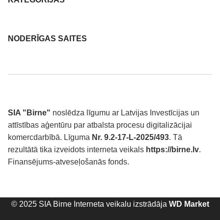
NODERĪGAS SAITES
SIA "Birne"
noslēdza līgumu ar Latvijas Investīcijas un
attīstības aģentūru par atbalsta procesu digitalizācijai
komercdarbībā. Līguma
Nr. 9.2-17-L-2025/493
. Tā
rezultātā tika izveidots interneta veikals
https://birne.lv
.
Finansējums-atveseļošanās fonds.
© 2025 SIA Birne Interneta veikalu izstrādāja
WD Market