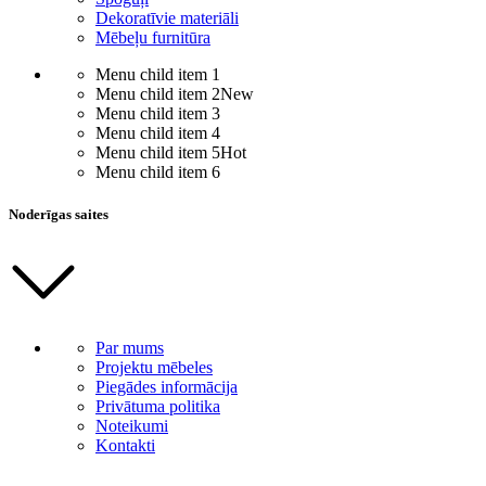
Dekoratīvie materiāli
Mēbeļu furnitūra
Menu child item 1
Menu child item 2
New
Menu child item 3
Menu child item 4
Menu child item 5
Hot
Menu child item 6
Noderīgas saites
Par mums
Projektu mēbeles
Piegādes informācija
Privātuma politika
Noteikumi
Kontakti