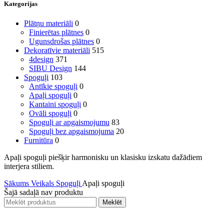
Kategorijas
Plātņu materiāli
0
Finierētas plātnes
0
Ugunsdrošas plātnes
0
Dekoratīvie materiāli
515
4design
371
SIBU Design
144
Spoguļi
103
Antīkie spoguļi
0
Apaļi spoguļi
0
Kantaini spoguļi
0
Ovāli spoguļi
0
Spoguļi ar apgaismojumu
83
Spoguļi bez apgaismojuma
20
Furnitūra
0
Apaļi spoguļi piešķir harmonisku un klasisku izskatu dažādiem
interjera stiliem.
Sākums
Veikals
Spoguļi
Apaļi spoguļi
Šajā sadaļā nav produktu
Meklēt