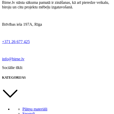
Birne.lv stāsta sākuma pamatā ir zināšanas, kā arī pieredze veikalu,
biroju un citu projektu mēbeļu izgatavošanā.
Brīvības iela 197A, Rīga
+371 26 677 425
info@birne.lv
Sociālie tīkli:
KATEGORIJAS
Plātņu materiāli
Spoguļi