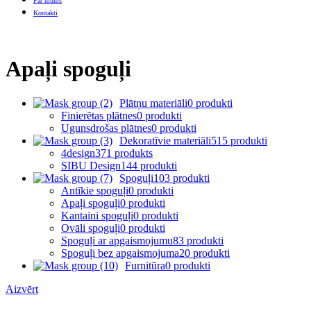
Par mums
Kontakti
Apaļi spoguļi
Plātņu materiāli
0 produkti
Finierētas plātnes
0 produkti
Ugunsdrošas plātnes
0 produkti
Dekoratīvie materiāli
515 produkti
4design
371 produkts
SIBU Design
144 produkti
Spoguļi
103 produkti
Antīkie spoguļi
0 produkti
Apaļi spoguļi
0 produkti
Kantaini spoguļi
0 produkti
Ovāli spoguļi
0 produkti
Spoguļi ar apgaismojumu
83 produkti
Spoguļi bez apgaismojuma
20 produkti
Furnitūra
0 produkti
Aizvērt