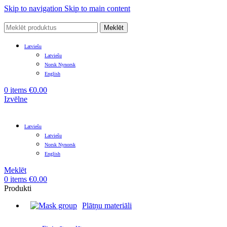
Skip to navigation
Skip to main content
Meklēt
Latviešu
Latviešu
Norsk Nynorsk
English
0
items
€
0.00
Izvēlne
Latviešu
Latviešu
Norsk Nynorsk
English
Meklēt
0
items
€
0.00
Produkti
Plātņu materiāli