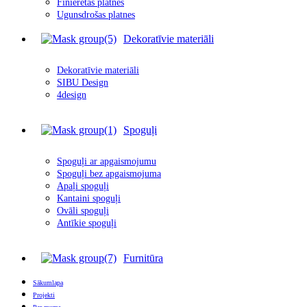
Finierētas plātnes
Ugunsdrošas platnes
Dekoratīvie materiāli
Dekoratīvie materiāli
SIBU Design
4design
Spoguļi
Spoguļi ar apgais
m
ojumu
Spoguļi bez apgaismojuma
Apaļi spoguļi
Kantaini spoguļi
Ovāli spoguļi
Antīkie spoguļi
Furnitūra
Sākumlapa
Projekti