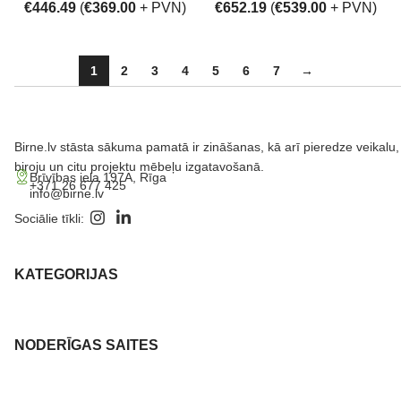
€
446.49
(
€
369.00
+ PVN)
€
652.19
(
€
539.00
+ PVN)
1
2
3
4
5
6
7
→
Birne.lv stāsta sākuma pamatā ir zināšanas, kā arī pieredze veikalu,
biroju un citu projektu mēbeļu izgatavošanā.
Brīvības iela 197A, Rīga
+371 26 677 425
info@birne.lv
Sociālie tīkli:
KATEGORIJAS
NODERĪGAS SAITES