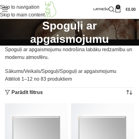
Skip to navigation
0
€
0.00
LATVIEŠU
Skip to main content
Spoguļi ar
apgaismojumu
Spoguļi ar apgaismojumu nodrošina labāku redzamību un
modernu atmosfēru.
Sākums
Veikals
Spoguļi
Spoguļi ar apgaismojumu
Attēloti 1–12 no 83 produktiem
Parādīt filtrus