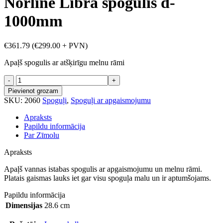
Norline Libra spogulis d-
1000mm
€
361.79
(
€
299.00
+ PVN)
Apaļš spogulis ar atšķirīgu melnu rāmi
Norline
Libra
Pievienot grozam
spogulis
SKU:
2060
Spoguļi
,
Spoguļi ar apgaismojumu
d-
1000mm
Apraksts
daudzums
Papildu informācija
Par Zīmolu
Apraksts
Apaļš vannas istabas spogulis ar apgaismojumu un melnu rāmi.
Platais gaismas lauks iet gar visu spoguļa malu un ir aptumšojams.
Papildu informācija
Dimensijas
28.6 cm