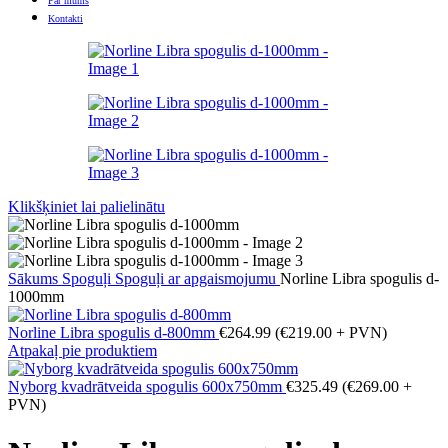
Par mums
Kontakti
Klikšķiniet lai palielinātu
Sākums
Spoguļi
Spoguļi ar apgaismojumu
Norline Libra spogulis d-
1000mm
Norline Libra spogulis d-800mm
€
264.99
(
€
219.00
+ PVN)
Atpakaļ pie produktiem
Nyborg kvadrātveida spogulis 600x750mm
€
325.49
(
€
269.00
+
PVN)