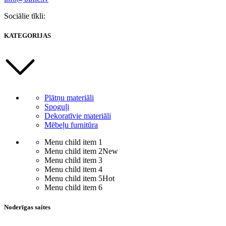
Sociālie tīkli:
KATEGORIJAS
Plātņu materiāli
Spoguļi
Dekoratīvie materiāli
Mēbeļu furnitūra
Menu child item 1
Menu child item 2
New
Menu child item 3
Menu child item 4
Menu child item 5
Hot
Menu child item 6
Noderīgas saites