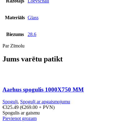
Ražotājs
Loevschall
Materiāls
Glass
Biezums
28.6
Par Zīmolu
Jums varētu patikt
Aarhus spogulis 1000X750 MM
Spoguļi
,
Spoguļi ar apgaismojumu
€
325.49
(
€
269.00
+ PVN)
Spogulis ar gaismu
Pievienot grozam