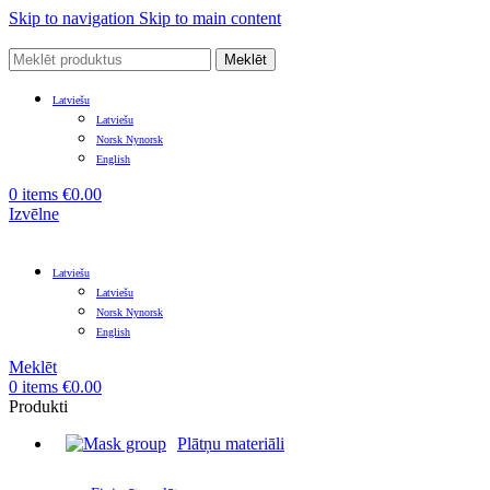
Skip to navigation
Skip to main content
Meklēt
Latviešu
Latviešu
Norsk Nynorsk
English
0
items
€
0.00
Izvēlne
Latviešu
Latviešu
Norsk Nynorsk
English
Meklēt
0
items
€
0.00
Produkti
Plātņu materiāli