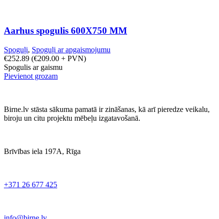
Aarhus spogulis 600X750 MM
Spoguļi
,
Spoguļi ar apgaismojumu
€
252.89
(
€
209.00
+ PVN)
Spogulis ar gaismu
Pievienot grozam
Birne.lv stāsta sākuma pamatā ir zināšanas, kā arī pieredze veikalu,
biroju un citu projektu mēbeļu izgatavošanā.
Brīvības iela 197A, Rīga
+371 26 677 425
info@birne.lv