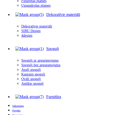
Finierētas plātnes
Ugunsdrošas platnes
Dekoratīvie materiāli
Dekoratīvie materiāli
SIBU Design
4design
Spoguļi
Spoguļi ar apgais
m
ojumu
Spoguļi bez apgaismojuma
Apaļi spoguļi
Kantaini spoguļi
Ovāli spoguļi
Antīkie spoguļi
Furnitūra
Sākumlapa
Projekti