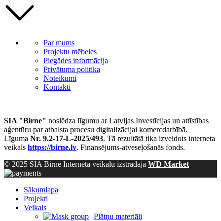
Par mums
Projektu mēbeles
Piegādes informācija
Privātuma politika
Noteikumi
Kontakti
SIA "Birne"
noslēdza līgumu ar Latvijas Investīcijas un attīstības
aģentūru par atbalsta procesu digitalizācijai komercdarbībā.
Līguma
Nr. 9.2-17-L-2025/493
. Tā rezultātā tika izveidots interneta
veikals
https://birne.lv
. Finansējums-atveseļošanās fonds.
© 2025 SIA Birne Interneta veikalu izstrādāja
WD Market
Sākumlapa
Projekti
Veikals
Plātņu materiāli