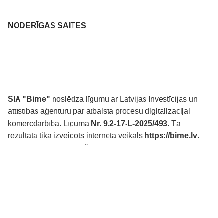
NODERĪGAS SAITES
SIA "Birne"
noslēdza līgumu ar Latvijas Investīcijas un
attīstības aģentūru par atbalsta procesu digitalizācijai
komercdarbībā. Līguma
Nr. 9.2-17-L-2025/493
. Tā
rezultātā tika izveidots interneta veikals
https://birne.lv
.
Finansējums-atveseļošanās fonds.
© 2025 SIA Birne Interneta veikalu izstrādāja
WD Market