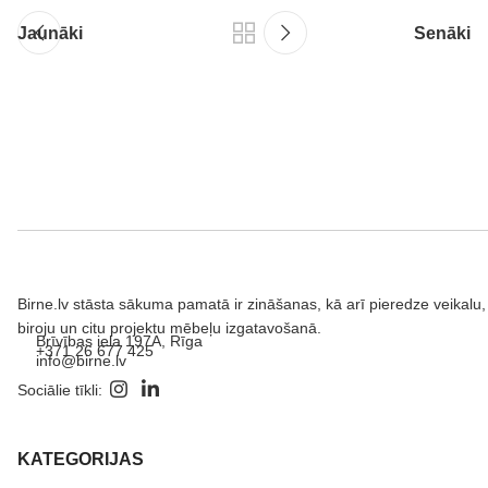
Jaunāki
Senāki
Birne.lv stāsta sākuma pamatā ir zināšanas, kā arī pieredze veikalu,
biroju un citu projektu mēbeļu izgatavošanā.
Brīvības iela 197A, Rīga
+371 26 677 425
info@birne.lv
Sociālie tīkli:
KATEGORIJAS