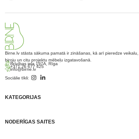
Birne.lv stāsta sākuma pamatā ir zināšanas, kā arī pieredze veikalu,
biroju un citu projektu mēbeļu izgatavošanā.
Brīvības iela 197A, Rīga
+371 26 677 425
info@birne.lv
Sociālie tīkli:
KATEGORIJAS
NODERĪGAS SAITES