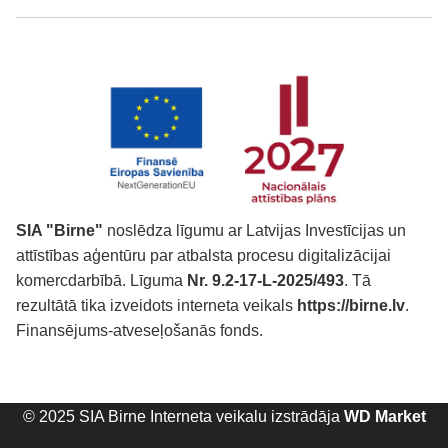
SIA "Birne"
noslēdza līgumu ar Latvijas Investīcijas un
attīstības aģentūru par atbalsta procesu digitalizācijai
komercdarbībā. Līguma
Nr. 9.2-17-L-2025/493
. Tā
rezultātā tika izveidots interneta veikals
https://birne.lv
.
Finansējums-atveseļošanās fonds.
© 2025 SIA Birne Interneta veikalu izstrādāja
WD Market