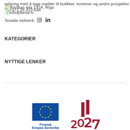
erfaring med å lage møbler til butikker, kontorer og andre prosjekter.
Brīvības iela 197A, Rīga
+371 26 413 646
info@birne.lv
Sosiale nettverk:
KATEGORIER
NYTTIGE LENKER