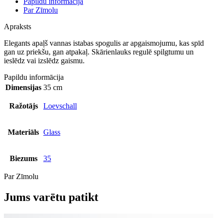
Papildu informācija
Par Zīmolu
Apraksts
Elegants apaļš vannas istabas spogulis ar apgaismojumu, kas spīd
gan uz priekšu, gan atpakaļ. Skārienlauks regulē spilgtumu un
ieslēdz vai izslēdz gaismu.
Papildu informācija
Dimensijas
35 cm
Ražotājs
Loevschall
Materiāls
Glass
Biezums
35
Par Zīmolu
Jums varētu patikt