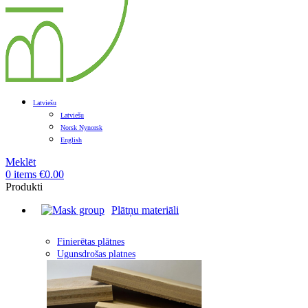
Latviešu
Latviešu
Norsk Nynorsk
English
Meklēt
0
items
€
0.00
Produkti
Plātņu materiāli
Finierētas plātnes
Ugunsdrošas platnes