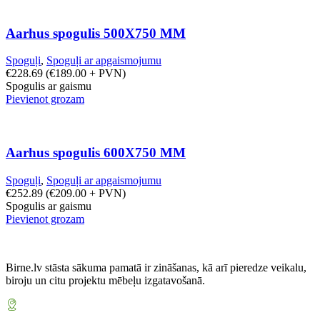
Aarhus spogulis 500X750 MM
Spoguļi
,
Spoguļi ar apgaismojumu
€
228.69
(
€
189.00
+ PVN)
Spogulis ar gaismu
Pievienot grozam
Aarhus spogulis 600X750 MM
Spoguļi
,
Spoguļi ar apgaismojumu
€
252.89
(
€
209.00
+ PVN)
Spogulis ar gaismu
Pievienot grozam
Birne.lv stāsta sākuma pamatā ir zināšanas, kā arī pieredze veikalu,
biroju un citu projektu mēbeļu izgatavošanā.