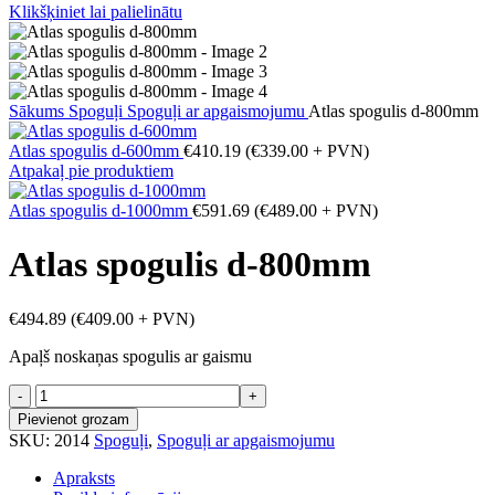
Klikšķiniet lai palielinātu
Sākums
Spoguļi
Spoguļi ar apgaismojumu
Atlas spogulis d-800mm
Atlas spogulis d-600mm
€
410.19
(
€
339.00
+ PVN)
Atpakaļ pie produktiem
Atlas spogulis d-1000mm
€
591.69
(
€
489.00
+ PVN)
Atlas spogulis d-800mm
€
494.89
(
€
409.00
+ PVN)
Apaļš noskaņas spogulis ar gaismu
Atlas
spogulis
Pievienot grozam
d-
SKU:
2014
Spoguļi
,
Spoguļi ar apgaismojumu
800mm
daudzums
Apraksts