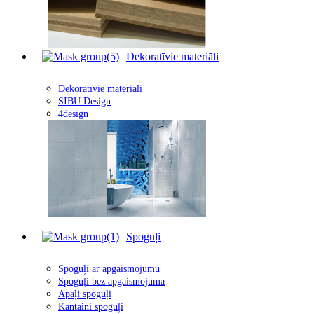
Dekoratīvie materiāli
Dekoratīvie materiāli
SIBU Design
4design
Spoguļi
Spoguļi ar apgais
m
ojumu
Spoguļi bez apgaismojuma
Apaļi spoguļi
Kantaini spoguļi