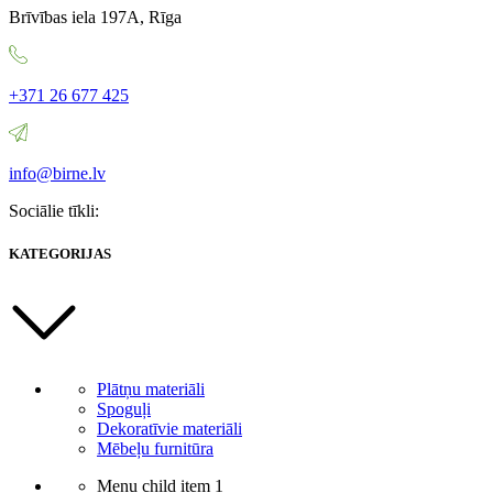
Brīvības iela 197A, Rīga
+371 26 677 425
info@birne.lv
Sociālie tīkli:
KATEGORIJAS
Plātņu materiāli
Spoguļi
Dekoratīvie materiāli
Mēbeļu furnitūra
Menu child item 1