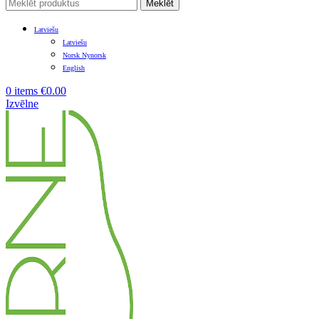
Meklēt
Latviešu
Latviešu
Norsk Nynorsk
English
0
items
€
0.00
Izvēlne