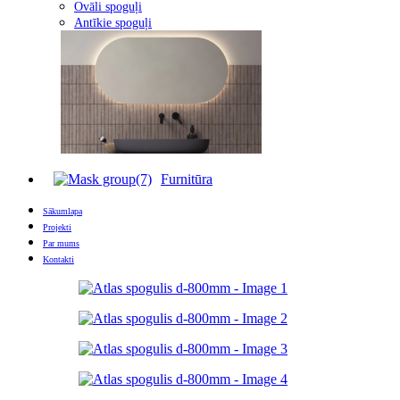
Ovāli spoguļi
Antīkie spoguļi
Furnitūra
Sākumlapa
Projekti
Par mums
Kontakti