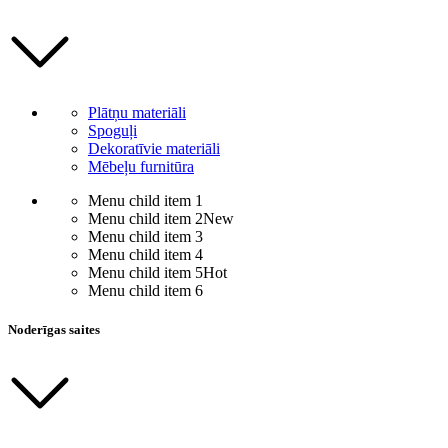
Plātņu materiāli
Spoguļi
Dekoratīvie materiāli
Mēbeļu furnitūra
Menu child item 1
Menu child item 2
New
Menu child item 3
Menu child item 4
Menu child item 5
Hot
Menu child item 6
Noderīgas saites