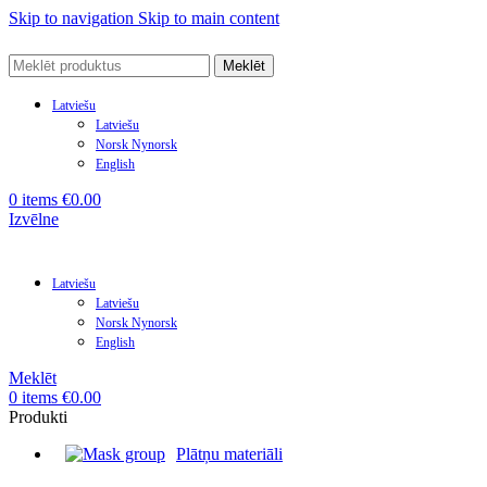
Skip to navigation
Skip to main content
Meklēt
Latviešu
Latviešu
Norsk Nynorsk
English
0
items
€
0.00
Izvēlne
Latviešu
Latviešu
Norsk Nynorsk
English
Meklēt
0
items
€
0.00
Produkti
Plātņu materiāli