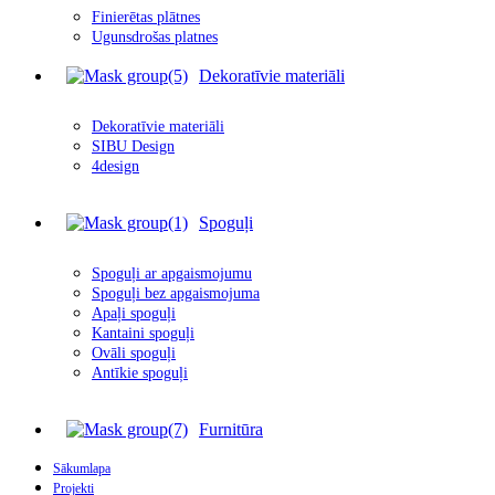
Finierētas plātnes
Ugunsdrošas platnes
Dekoratīvie materiāli
Dekoratīvie materiāli
SIBU Design
4design
Spoguļi
Spoguļi ar apgais
m
ojumu
Spoguļi bez apgaismojuma
Apaļi spoguļi
Kantaini spoguļi
Ovāli spoguļi
Antīkie spoguļi
Furnitūra
Sākumlapa
Projekti