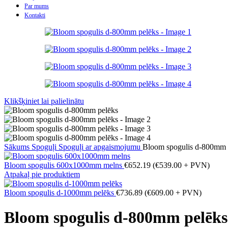
Par mums
Kontakti
Klikšķiniet lai palielinātu
Sākums
Spoguļi
Spoguļi ar apgaismojumu
Bloom spogulis d-800mm 
Bloom spogulis 600x1000mm melns
€
652.19
(
€
539.00
+ PVN)
Atpakaļ pie produktiem
Bloom spogulis d-1000mm pelēks
€
736.89
(
€
609.00
+ PVN)
Bloom spogulis d-800mm pelēks