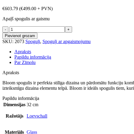
€
603.79
(
€
499.00
+ PVN)
Apaļš spogulis ar gaismu
Bloom
spogulis
Pievienot grozam
d-
SKU:
2073
Spoguļi
,
Spoguļi ar apgaismojumu
800mm
pelēks
Apraksts
daudzums
Papildu informācija
Par Zīmolu
Apraksts
Bloom spogulis ir perfekta stilīga dizaina un pārdomātu funkciju kombin
izteiksmīgu dizaina elementu telpā. Bloom ir ideāls spogulis tiem, ku
Papildu informācija
Dimensijas
32 cm
Ražotājs
Loevschall
Materiāls
Glass