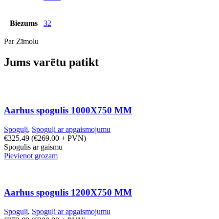
Biezums
32
Par Zīmolu
Jums varētu patikt
Aarhus spogulis 1000X750 MM
Spoguļi
,
Spoguļi ar apgaismojumu
€
325.49
(
€
269.00
+ PVN)
Spogulis ar gaismu
Pievienot grozam
Aarhus spogulis 1200X750 MM
Spoguļi
,
Spoguļi ar apgaismojumu