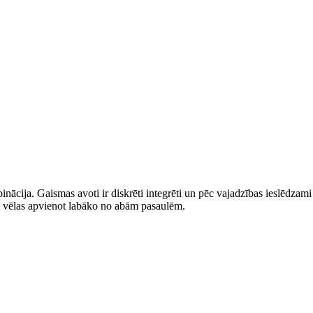
ācija. Gaismas avoti ir diskrēti integrēti un pēc vajadzības ieslēdzami n
ri vēlas apvienot labāko no abām pasaulēm.