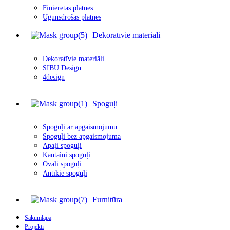
Finierētas plātnes
Ugunsdrošas platnes
Dekoratīvie materiāli
Dekoratīvie materiāli
SIBU Design
4design
Spoguļi
Spoguļi ar apgais
m
ojumu
Spoguļi bez apgaismojuma
Apaļi spoguļi
Kantaini spoguļi
Ovāli spoguļi
Antīkie spoguļi
Furnitūra
Sākumlapa
Projekti