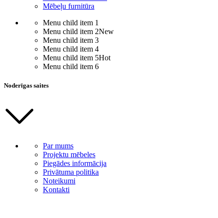
Mēbeļu furnitūra
Menu child item 1
Menu child item 2
New
Menu child item 3
Menu child item 4
Menu child item 5
Hot
Menu child item 6
Noderīgas saites
Par mums
Projektu mēbeles
Piegādes informācija
Privātuma politika
Noteikumi
Kontakti