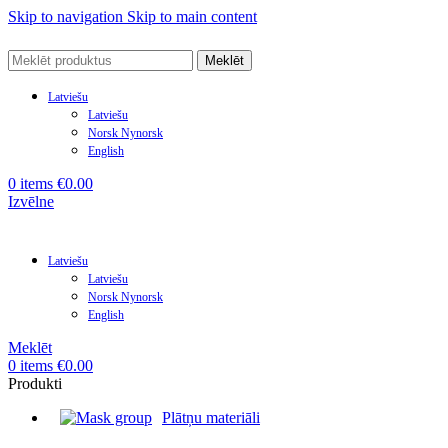
Skip to navigation
Skip to main content
Meklēt
Latviešu
Latviešu
Norsk Nynorsk
English
0
items
€
0.00
Izvēlne
Latviešu
Latviešu
Norsk Nynorsk
English
Meklēt
0
items
€
0.00
Produkti
Plātņu materiāli