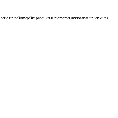
ētie un pašlīmējošie produkti ir piemēroti uzklāšanai uz jebkuras