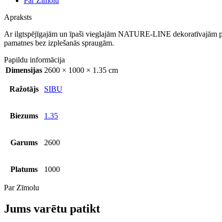
Par Zīmolu
Apraksts
Ar ilgtspējīgajām un īpaši vieglajām NATURE-LINE dekoratīvajām plāks
pamatnes bez izplešanās spraugām.
Papildu informācija
Dimensijas
2600 × 1000 × 1.35 cm
Ražotājs
SIBU
Biezums
1.35
Garums
2600
Platums
1000
Par Zīmolu
Jums varētu patikt