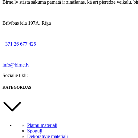
Birne.lv stāsta sākuma pamatā ir zināšanas, kā arī pieredze veikalu, b
Brīvības iela 197A, Rīga
+371 26 677 425
info@birne.lv
Sociālie tīkli:
KATEGORIJAS
Plātņu materiāli
Spoguļi
Dekoratīvie materiāli