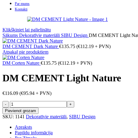
Par mums
Kontakti
Klikšķiniet lai palielinātu
Sākums
Dekoratīvie materiāli
SIBU Design
DM CEMENT Light Nat
DM CEMENT Dark Nature
€
135.75
(
€
112.19
+ PVN)
Atpakaļ pie produktiem
DM Corten Nature
€
135.75
(
€
112.19
+ PVN)
DM CEMENT Light Nature
€
116.09
(
€
95.94
+ PVN)
DM
CEMENT
Pievienot grozam
Light
SKU:
1141
Dekoratīvie materiāli
,
SIBU Design
Nature
daudzums
Apraksts
Papildu informācija