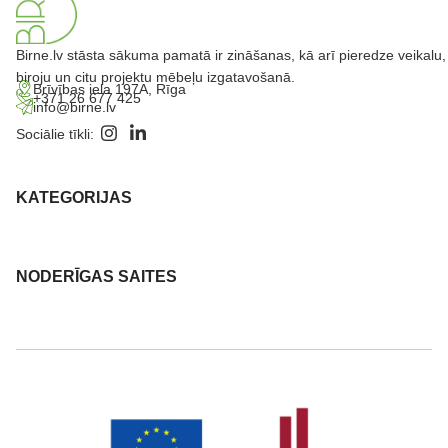
Birne.lv stāsta sākuma pamatā ir zināšanas, kā arī pieredze veikalu,
biroju un citu projektu mēbeļu izgatavošanā.
Brīvības iela 197A, Rīga
+371 26 677 425
info@birne.lv
Sociālie tīkli:
KATEGORIJAS
NODERĪGAS SAITES