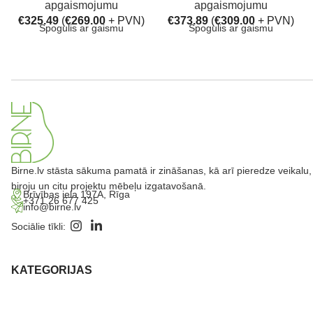
apgaismojumu
apgaismojumu
€
325.49
(
€
269.00
+ PVN)
€
373.89
(
€
309.00
+ PVN)
Spogulis ar gaismu
Spogulis ar gaismu
Birne.lv stāsta sākuma pamatā ir zināšanas, kā arī pieredze veikalu,
biroju un citu projektu mēbeļu izgatavošanā.
Brīvības iela 197A, Rīga
+371 26 677 425
info@birne.lv
Sociālie tīkli:
KATEGORIJAS