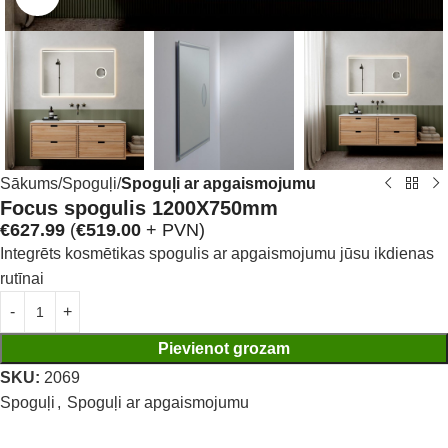
Sākums
Spoguļi
Spoguļi ar apgaismojumu
Focus spogulis 1200X750mm
€
627.99
(
€
519.00
+ PVN)
Integrēts kosmētikas spogulis ar apgaismojumu jūsu ikdienas
rutīnai
Pievienot grozam
SKU:
2069
Spoguļi
,
Spoguļi ar apgaismojumu