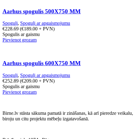
Aarhus spogulis 500X750 MM
Spoguļi
,
Spoguļi ar apgaismojumu
€
228.69
(
€
189.00
+ PVN)
Spogulis ar gaismu
Pievienot grozam
Aarhus spogulis 600X750 MM
Spoguļi
,
Spoguļi ar apgaismojumu
€
252.89
(
€
209.00
+ PVN)
Spogulis ar gaismu
Pievienot grozam
Birne.lv stāsta sākuma pamatā ir zināšanas, kā arī pieredze veikalu,
biroju un citu projektu mēbeļu izgatavošanā.