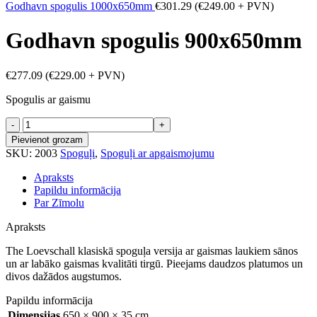
Godhavn spogulis 1000x650mm
€
301.29
(
€
249.00
+ PVN)
Godhavn spogulis 900x650mm
€
277.09
(
€
229.00
+ PVN)
Spogulis ar gaismu
Godhavn
spogulis
Pievienot grozam
900x650mm
SKU:
2003
Spoguļi
,
Spoguļi ar apgaismojumu
daudzums
Apraksts
Papildu informācija
Par Zīmolu
Apraksts
The Loevschall klasiskā spoguļa versija ar gaismas laukiem sānos
un ar labāko gaismas kvalitāti tirgū. Pieejams daudzos platumos un
divos dažādos augstumos.
Papildu informācija
Dimensijas
650 × 900 × 35 cm