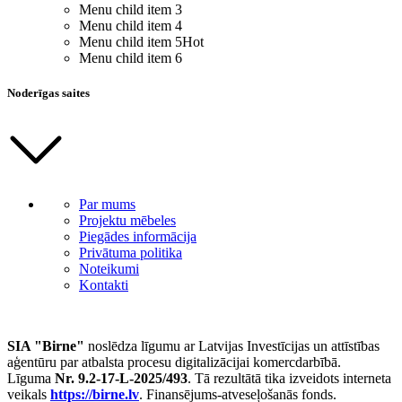
Menu child item 3
Menu child item 4
Menu child item 5
Hot
Menu child item 6
Noderīgas saites
Par mums
Projektu mēbeles
Piegādes informācija
Privātuma politika
Noteikumi
Kontakti
SIA "Birne"
noslēdza līgumu ar Latvijas Investīcijas un attīstības
aģentūru par atbalsta procesu digitalizācijai komercdarbībā.
Līguma
Nr. 9.2-17-L-2025/493
. Tā rezultātā tika izveidots interneta
veikals
https://birne.lv
. Finansējums-atveseļošanās fonds.