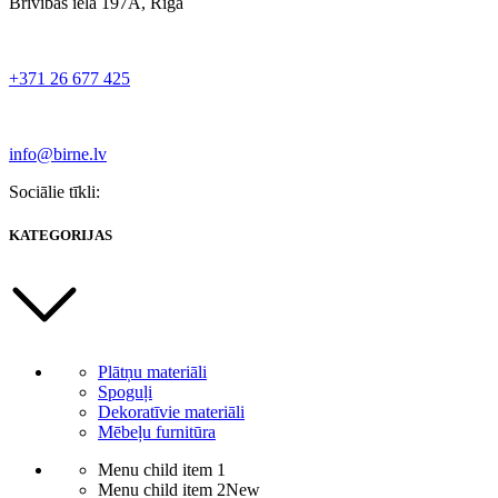
Brīvības iela 197A, Rīga
+371 26 677 425
info@birne.lv
Sociālie tīkli:
KATEGORIJAS
Plātņu materiāli
Spoguļi
Dekoratīvie materiāli
Mēbeļu furnitūra
Menu child item 1
Menu child item 2
New