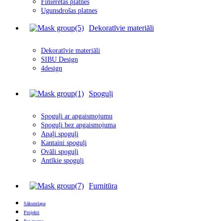
Finierētas plātnes
Ugunsdrošas platnes
Dekoratīvie materiāli
Dekoratīvie materiāli
SIBU Design
4design
Spoguļi
Spoguļi ar apgais
m
ojumu
Spoguļi bez apgaismojuma
Apaļi spoguļi
Kantaini spoguļi
Ovāli spoguļi
Antīkie spoguļi
Furnitūra
Sākumlapa
Projekti