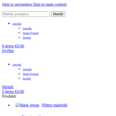
Skip to navigation
Skip to main content
Meklēt
Latviešu
Latviešu
Norsk Nynorsk
English
0
items
€
0.00
Izvēlne
Latviešu
Latviešu
Norsk Nynorsk
English
Meklēt
0
items
€
0.00
Produkti
Plātņu materiāli