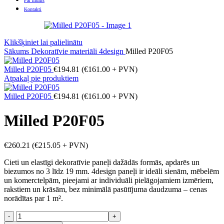
Par mums
Kontakti
Klikšķiniet lai palielinātu
Sākums
Dekoratīvie materiāli
4design
Milled P20F05
Milled P20F05
€
194.81
(
€
161.00
+ PVN)
Atpakaļ pie produktiem
Milled P20F05
€
194.81
(
€
161.00
+ PVN)
Milled P20F05
€
260.21
(
€
215.05
+ PVN)
Cieti un elastīgi dekoratīvie paneļi dažādās formās, apdarēs un
biezumos no 3 līdz 19 mm. 4design paneļi ir ideāli sienām, mēbelēm
un komerctelpām, pieejami ar individuāli pielāgojamiem izmēriem,
rakstiem un krāsām, bez minimālā pasūtījuma daudzuma – cenas
norādītas par 1 m².
Milled
P20F05