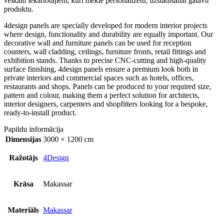
veikalu iekārtotājiem, kuri meklē personalizētu, uzstādīšanai gatavu
produktu.
4design panels are specially developed for modern interior projects
where design, functionality and durability are equally important. Our
decorative wall and furniture panels can be used for reception
counters, wall cladding, ceilings, furniture fronts, retail fittings and
exhibition stands. Thanks to precise CNC-cutting and high-quality
surface finishing, 4design panels ensure a premium look both in
private interiors and commercial spaces such as hotels, offices,
restaurants and shops. Panels can be produced to your required size,
pattern and colour, making them a perfect solution for architects,
interior designers, carpenters and shopfitters looking for a bespoke,
ready-to-install product.
Papildu informācija
Dimensijas
3000 × 1200 cm
Ražotājs
4Design
Krāsa
Makassar
Materiāls
Makassar