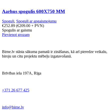
Aarhus spogulis 600X750 MM
Spoguļi
,
Spoguļi ar apgaismojumu
€
252.89
(
€
209.00
+ PVN)
Spogulis ar gaismu
Pievienot grozam
Birne.lv stāsta sākuma pamatā ir zināšanas, kā arī pieredze veikalu,
biroju un citu projektu mēbeļu izgatavošanā.
Brīvības iela 197A, Rīga
+371 26 677 425
info@birne.lv