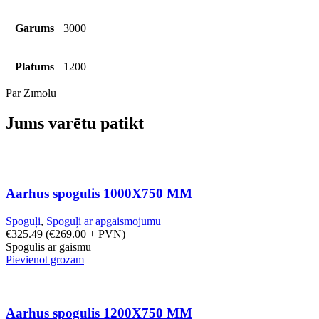
Garums
3000
Platums
1200
Par Zīmolu
Jums varētu patikt
Aarhus spogulis 1000X750 MM
Spoguļi
,
Spoguļi ar apgaismojumu
€
325.49
(
€
269.00
+ PVN)
Spogulis ar gaismu
Pievienot grozam
Aarhus spogulis 1200X750 MM