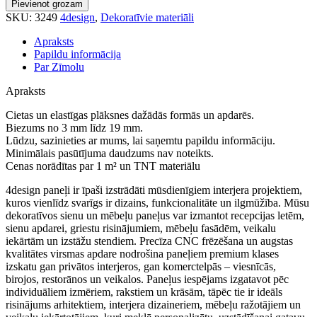
Pievienot grozam
daudzums
SKU:
3249
4design
,
Dekoratīvie materiāli
Apraksts
Papildu informācija
Par Zīmolu
Apraksts
Cietas un elastīgas plāksnes dažādās formās un apdarēs.
Biezums no 3 mm līdz 19 mm.
Lūdzu, sazinieties ar mums, lai saņemtu papildu informāciju.
Minimālais pasūtījuma daudzums nav noteikts.
Cenas norādītas par 1 m² un TNT materiālu
4design paneļi ir īpaši izstrādāti mūsdienīgiem interjera projektiem,
kuros vienlīdz svarīgs ir dizains, funkcionalitāte un ilgmūžība. Mūsu
dekoratīvos sienu un mēbeļu paneļus var izmantot recepcijas letēm,
sienu apdarei, griestu risinājumiem, mēbeļu fasādēm, veikalu
iekārtām un izstāžu stendiem. Precīza CNC frēzēšana un augstas
kvalitātes virsmas apdare nodrošina paneļiem premium klases
izskatu gan privātos interjeros, gan komerctelpās – viesnīcās,
birojos, restorānos un veikalos. Paneļus iespējams izgatavot pēc
individuāliem izmēriem, rakstiem un krāsām, tāpēc tie ir ideāls
risinājums arhitektiem, interjera dizaineriem, mēbeļu ražotājiem un