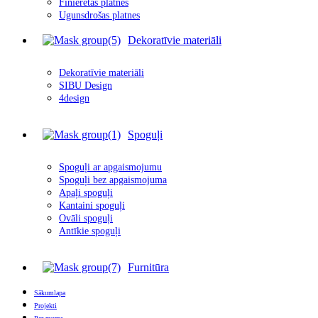
Finierētas plātnes
Ugunsdrošas platnes
Dekoratīvie materiāli
Dekoratīvie materiāli
SIBU Design
4design
Spoguļi
Spoguļi ar apgais
m
ojumu
Spoguļi bez apgaismojuma
Apaļi spoguļi
Kantaini spoguļi
Ovāli spoguļi
Antīkie spoguļi
Furnitūra
Sākumlapa
Projekti