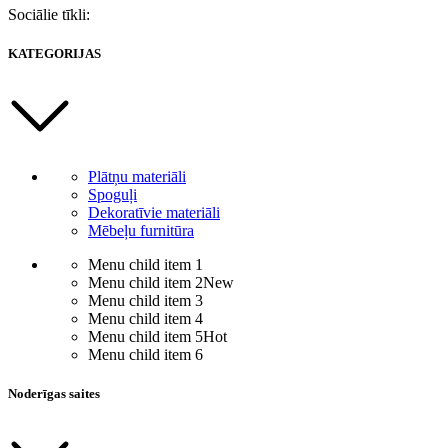
Sociālie tīkli:
KATEGORIJAS
Plātņu materiāli
Spoguļi
Dekoratīvie materiāli
Mēbeļu furnitūra
Menu child item 1
Menu child item 2
New
Menu child item 3
Menu child item 4
Menu child item 5
Hot
Menu child item 6
Noderīgas saites