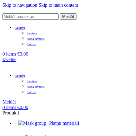
Skip to navigation
Skip to main content
Meklēt
Latviešu
Latviešu
Norsk Nynorsk
English
0
items
€
0.00
Izvēlne
Latviešu
Latviešu
Norsk Nynorsk
English
Meklēt
0
items
€
0.00
Produkti
Plātņu materiāli