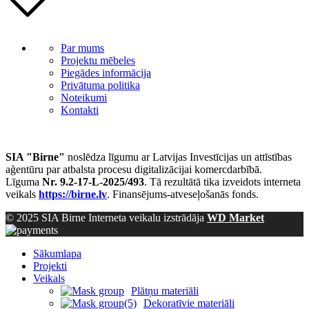
Par mums
Projektu mēbeles
Piegādes informācija
Privātuma politika
Noteikumi
Kontakti
SIA "Birne"
noslēdza līgumu ar Latvijas Investīcijas un attīstības
aģentūru par atbalsta procesu digitalizācijai komercdarbībā.
Līguma
Nr. 9.2-17-L-2025/493
. Tā rezultātā tika izveidots interneta
veikals
https://birne.lv
. Finansējums-atveseļošanās fonds.
© 2025 SIA Birne Interneta veikalu izstrādāja
WD Market
Sākumlapa
Projekti
Veikals
Plātņu materiāli
Dekoratīvie materiāli