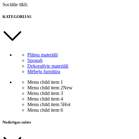
Sociālie tīkli:
KATEGORIJAS
Plātņu materiāli
Spoguļi
Dekoratīvie materiāli
Mēbeļu furnitūra
Menu child item 1
Menu child item 2
New
Menu child item 3
Menu child item 4
Menu child item 5
Hot
Menu child item 6
Noderīgas saites