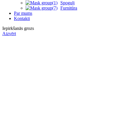
Spoguļi
Furnitūra
Par mums
Kontakti
Iepirkšanās grozs
Aizvērt