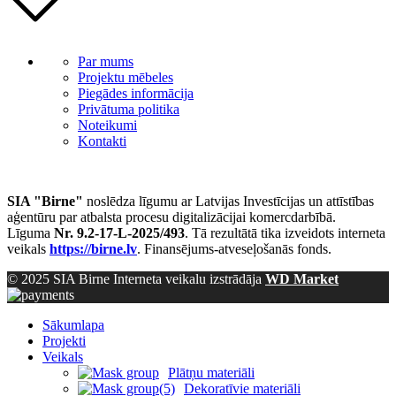
Par mums
Projektu mēbeles
Piegādes informācija
Privātuma politika
Noteikumi
Kontakti
SIA "Birne"
noslēdza līgumu ar Latvijas Investīcijas un attīstības
aģentūru par atbalsta procesu digitalizācijai komercdarbībā.
Līguma
Nr. 9.2-17-L-2025/493
. Tā rezultātā tika izveidots interneta
veikals
https://birne.lv
. Finansējums-atveseļošanās fonds.
© 2025 SIA Birne Interneta veikalu izstrādāja
WD Market
Sākumlapa
Projekti
Veikals
Plātņu materiāli
Dekoratīvie materiāli