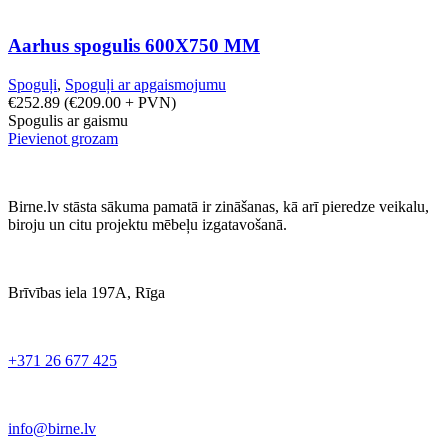
Aarhus spogulis 600X750 MM
Spoguļi
,
Spoguļi ar apgaismojumu
€
252.89
(
€
209.00
+ PVN)
Spogulis ar gaismu
Pievienot grozam
Birne.lv stāsta sākuma pamatā ir zināšanas, kā arī pieredze veikalu,
biroju un citu projektu mēbeļu izgatavošanā.
Brīvības iela 197A, Rīga
+371 26 677 425
info@birne.lv