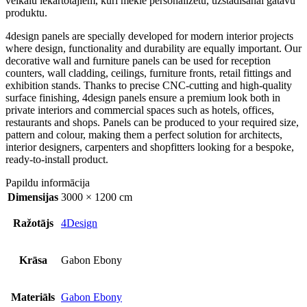
veikalu iekārtotājiem, kuri meklē personalizētu, uzstādīšanai gatavu
produktu.
4design panels are specially developed for modern interior projects
where design, functionality and durability are equally important. Our
decorative wall and furniture panels can be used for reception
counters, wall cladding, ceilings, furniture fronts, retail fittings and
exhibition stands. Thanks to precise CNC-cutting and high-quality
surface finishing, 4design panels ensure a premium look both in
private interiors and commercial spaces such as hotels, offices,
restaurants and shops. Panels can be produced to your required size,
pattern and colour, making them a perfect solution for architects,
interior designers, carpenters and shopfitters looking for a bespoke,
ready-to-install product.
Papildu informācija
Dimensijas
3000 × 1200 cm
Ražotājs
4Design
Krāsa
Gabon Ebony
Materiāls
Gabon Ebony