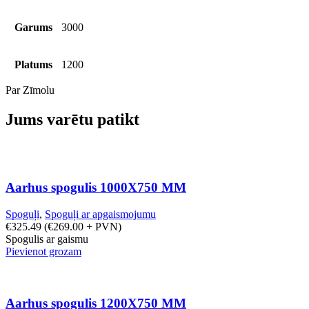
Garums
3000
Platums
1200
Par Zīmolu
Jums varētu patikt
Aarhus spogulis 1000X750 MM
Spoguļi
,
Spoguļi ar apgaismojumu
€
325.49
(
€
269.00
+ PVN)
Spogulis ar gaismu
Pievienot grozam
Aarhus spogulis 1200X750 MM