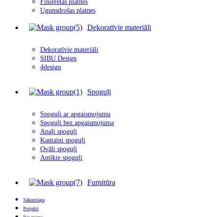
Finierētas plātnes
Ugunsdrošas platnes
Dekoratīvie materiāli
Dekoratīvie materiāli
SIBU Design
4design
Spoguļi
Spoguļi ar apgais
m
ojumu
Spoguļi bez apgaismojuma
Apaļi spoguļi
Kantaini spoguļi
Ovāli spoguļi
Antīkie spoguļi
Furnitūra
Sākumlapa
Projekti