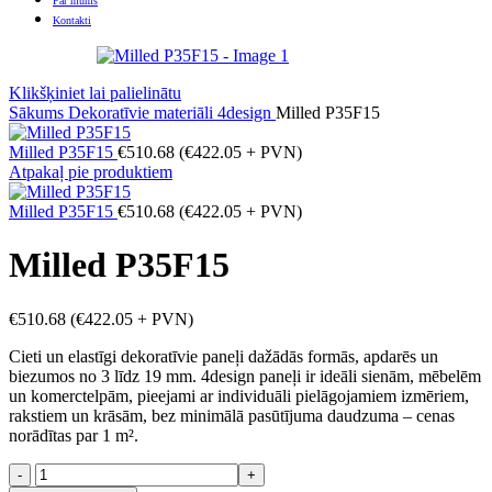
Par mums
Kontakti
Klikšķiniet lai palielinātu
Sākums
Dekoratīvie materiāli
4design
Milled P35F15
Milled P35F15
€
510.68
(
€
422.05
+ PVN)
Atpakaļ pie produktiem
Milled P35F15
€
510.68
(
€
422.05
+ PVN)
Milled P35F15
€
510.68
(
€
422.05
+ PVN)
Cieti un elastīgi dekoratīvie paneļi dažādās formās, apdarēs un
biezumos no 3 līdz 19 mm. 4design paneļi ir ideāli sienām, mēbelēm
un komerctelpām, pieejami ar individuāli pielāgojamiem izmēriem,
rakstiem un krāsām, bez minimālā pasūtījuma daudzuma – cenas
norādītas par 1 m².
Milled
P35F15