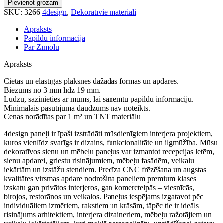
Pievienot grozam
daudzums
SKU:
3266
4design
,
Dekoratīvie materiāli
Apraksts
Papildu informācija
Par Zīmolu
Apraksts
Cietas un elastīgas plāksnes dažādās formās un apdarēs.
Biezums no 3 mm līdz 19 mm.
Lūdzu, sazinieties ar mums, lai saņemtu papildu informāciju.
Minimālais pasūtījuma daudzums nav noteikts.
Cenas norādītas par 1 m² un TNT materiālu
4design paneļi ir īpaši izstrādāti mūsdienīgiem interjera projektiem,
kuros vienlīdz svarīgs ir dizains, funkcionalitāte un ilgmūžība. Mūsu
dekoratīvos sienu un mēbeļu paneļus var izmantot recepcijas letēm,
sienu apdarei, griestu risinājumiem, mēbeļu fasādēm, veikalu
iekārtām un izstāžu stendiem. Precīza CNC frēzēšana un augstas
kvalitātes virsmas apdare nodrošina paneļiem premium klases
izskatu gan privātos interjeros, gan komerctelpās – viesnīcās,
birojos, restorānos un veikalos. Paneļus iespējams izgatavot pēc
individuāliem izmēriem, rakstiem un krāsām, tāpēc tie ir ideāls
risinājums arhitektiem, interjera dizaineriem, mēbeļu ražotājiem un