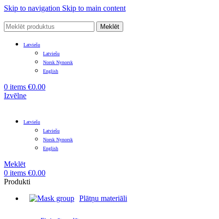
Skip to navigation
Skip to main content
Meklēt
Latviešu
Latviešu
Norsk Nynorsk
English
0
items
€
0.00
Izvēlne
Latviešu
Latviešu
Norsk Nynorsk
English
Meklēt
0
items
€
0.00
Produkti
Plātņu materiāli