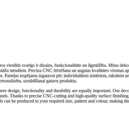
kuros vienlīdz svarīgs ir dizains, funkcionalitāte un ilgmūžība. Mūsu dek
zstāžu stendiem. Precīza CNC frēzēšana un augstas kvalitātes virsmas a
os. Paneļus iespējams izgatavot pēc individuāliem izmēriem, rakstiem un k
ersonalizētu, uzstādīšanai gatavu produktu.
ere design, functionality and durability are equally important. Our deco
on stands. Thanks to precise CNC-cutting and high-quality surface finishi
s can be produced to your required size, pattern and colour, making them