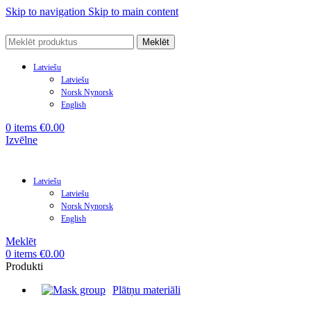
Skip to navigation
Skip to main content
Meklēt
Latviešu
Latviešu
Norsk Nynorsk
English
0
items
€
0.00
Izvēlne
Latviešu
Latviešu
Norsk Nynorsk
English
Meklēt
0
items
€
0.00
Produkti
Plātņu materiāli