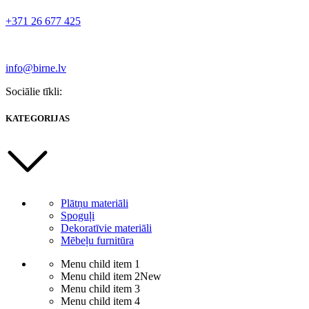
+371 26 677 425
info@birne.lv
Sociālie tīkli:
KATEGORIJAS
Plātņu materiāli
Spoguļi
Dekoratīvie materiāli
Mēbeļu furnitūra
Menu child item 1
Menu child item 2
New
Menu child item 3
Menu child item 4