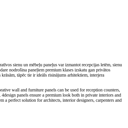
oratīvos sienu un mēbeļu paneļus var izmantot recepcijas letēm, sienu
pdare nodrošina paneļiem premium klases izskatu gan privātos
rāsām, tāpēc tie ir ideāls risinājums arhitektiem, interjera
rative wall and furniture panels can be used for reception counters,
ng, 4design panels ensure a premium look both in private interiors and
 a perfect solution for architects, interior designers, carpenters and