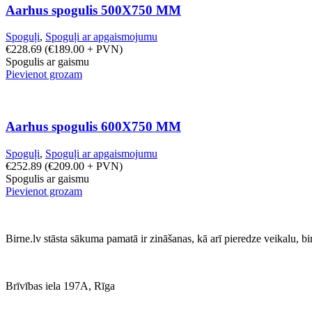
Aarhus spogulis 500X750 MM
Spoguļi
,
Spoguļi ar apgaismojumu
€
228.69
(
€
189.00
+ PVN)
Spogulis ar gaismu
Pievienot grozam
Aarhus spogulis 600X750 MM
Spoguļi
,
Spoguļi ar apgaismojumu
€
252.89
(
€
209.00
+ PVN)
Spogulis ar gaismu
Pievienot grozam
Birne.lv stāsta sākuma pamatā ir zināšanas, kā arī pieredze veikalu, b
Brīvības iela 197A, Rīga