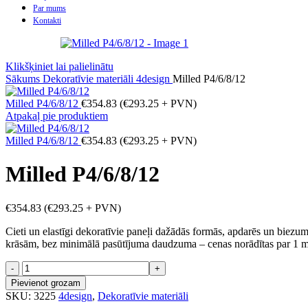
Par mums
Kontakti
Klikšķiniet lai palielinātu
Sākums
Dekoratīvie materiāli
4design
Milled P4/6/8/12
Milled P4/6/8/12
€
354.83
(
€
293.25
+ PVN)
Atpakaļ pie produktiem
Milled P4/6/8/12
€
354.83
(
€
293.25
+ PVN)
Milled P4/6/8/12
€
354.83
(
€
293.25
+ PVN)
Cieti un elastīgi dekoratīvie paneļi dažādās formās, apdarēs un biez
krāsām, bez minimālā pasūtījuma daudzuma – cenas norādītas par 1 m
Milled
P4/6/8/12
Pievienot grozam
daudzums
SKU:
3225
4design
,
Dekoratīvie materiāli