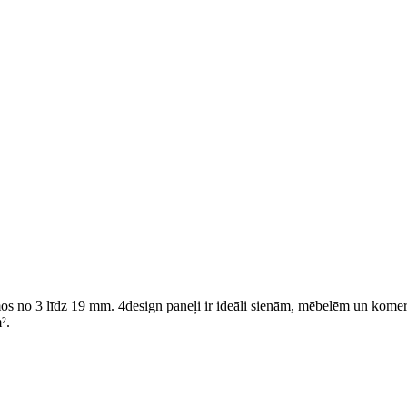
umos no 3 līdz 19 mm. 4design paneļi ir ideāli sienām, mēbelēm un kome
².