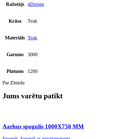
Ražotājs
4Design
Krāsa
Teak
Materiāls
Teak
Garums
3000
Platums
1200
Par Zīmolu
Jums varētu patikt
Aarhus spogulis 1000X750 MM
Spoguļi
,
Spoguļi ar apgaismojumu