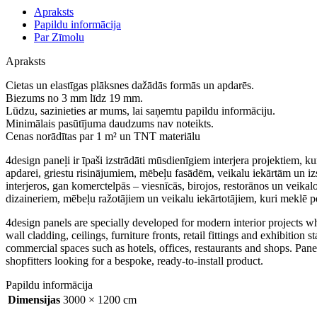
Apraksts
Papildu informācija
Par Zīmolu
Apraksts
Cietas un elastīgas plāksnes dažādās formās un apdarēs.
Biezums no 3 mm līdz 19 mm.
Lūdzu, sazinieties ar mums, lai saņemtu papildu informāciju.
Minimālais pasūtījuma daudzums nav noteikts.
Cenas norādītas par 1 m² un TNT materiālu
4design paneļi ir īpaši izstrādāti mūsdienīgiem interjera projektiem, 
apdarei, griestu risinājumiem, mēbeļu fasādēm, veikalu iekārtām un i
interjeros, gan komerctelpās – viesnīcās, birojos, restorānos un veikal
dizaineriem, mēbeļu ražotājiem un veikalu iekārtotājiem, kuri meklē p
4design panels are specially developed for modern interior projects wh
wall cladding, ceilings, furniture fronts, retail fittings and exhibiti
commercial spaces such as hotels, offices, restaurants and shops. Panel
shopfitters looking for a bespoke, ready-to-install product.
Papildu informācija
Dimensijas
3000 × 1200 cm