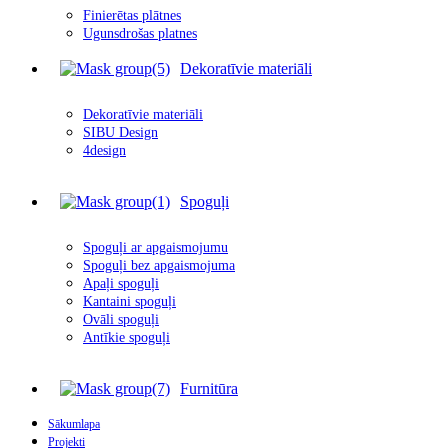
Finierētas plātnes
Ugunsdrošas platnes
Dekoratīvie materiāli
Dekoratīvie materiāli
SIBU Design
4design
Spoguļi
Spoguļi ar apgais
m
ojumu
Spoguļi bez apgaismojuma
Apaļi spoguļi
Kantaini spoguļi
Ovāli spoguļi
Antīkie spoguļi
Furnitūra
Sākumlapa
Projekti