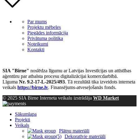
Par mums
Projektu mēbeles
Piegādes informācija
Privātuma politika
Noteikumi
Kontakti
SIA "Birne"
noslēdza līgumu ar Latvijas Investīcijas un attīstības
aģentūru par atbalsta procesu digitalizācijai komercdarbībā.
Līguma
Nr. 9.2-17-L-2025/493
. Tā rezultātā tika izveidots interneta
veikals
https://birne.lv
. Finansējums-atveseļošanās fonds.
© 2025 SIA Birne Interneta veikalu izstrādāja
WD Market
Sākumlapa
Projekti
Veikals
Plātņu materiāli
Dekoratīvie materiāli