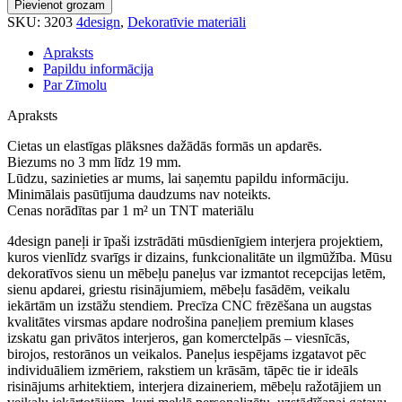
Pievienot grozam
daudzums
SKU:
3203
4design
,
Dekoratīvie materiāli
Apraksts
Papildu informācija
Par Zīmolu
Apraksts
Cietas un elastīgas plāksnes dažādās formās un apdarēs.
Biezums no 3 mm līdz 19 mm.
Lūdzu, sazinieties ar mums, lai saņemtu papildu informāciju.
Minimālais pasūtījuma daudzums nav noteikts.
Cenas norādītas par 1 m² un TNT materiālu
4design paneļi ir īpaši izstrādāti mūsdienīgiem interjera projektiem,
kuros vienlīdz svarīgs ir dizains, funkcionalitāte un ilgmūžība. Mūsu
dekoratīvos sienu un mēbeļu paneļus var izmantot recepcijas letēm,
sienu apdarei, griestu risinājumiem, mēbeļu fasādēm, veikalu
iekārtām un izstāžu stendiem. Precīza CNC frēzēšana un augstas
kvalitātes virsmas apdare nodrošina paneļiem premium klases
izskatu gan privātos interjeros, gan komerctelpās – viesnīcās,
birojos, restorānos un veikalos. Paneļus iespējams izgatavot pēc
individuāliem izmēriem, rakstiem un krāsām, tāpēc tie ir ideāls
risinājums arhitektiem, interjera dizaineriem, mēbeļu ražotājiem un