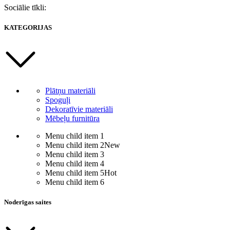
Sociālie tīkli:
KATEGORIJAS
Plātņu materiāli
Spoguļi
Dekoratīvie materiāli
Mēbeļu furnitūra
Menu child item 1
Menu child item 2
New
Menu child item 3
Menu child item 4
Menu child item 5
Hot
Menu child item 6
Noderīgas saites