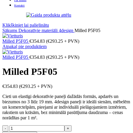
Par mums
Kontakti
Klikšķiniet lai palielinātu
Sākums
Dekoratīvie materiāli
4design
Milled P5F05
Milled P5F05
€
354.83
(
€
293.25
+ PVN)
Atpakaļ pie produktiem
Milled P5F05
€
354.83
(
€
293.25
+ PVN)
Milled P5F05
€
354.83
(
€
293.25
+ PVN)
Cieti un elastīgi dekoratīvie paneļi dažādās formās, apdarēs un
biezumos no 3 līdz 19 mm. 4design paneļi ir ideāli sienām, mēbelēm
un komerctelpām, pieejami ar individuāli pielāgojamiem izmēriem,
rakstiem un krāsām, bez minimālā pasūtījuma daudzuma – cenas
norādītas par 1 m².
Milled
P5F05