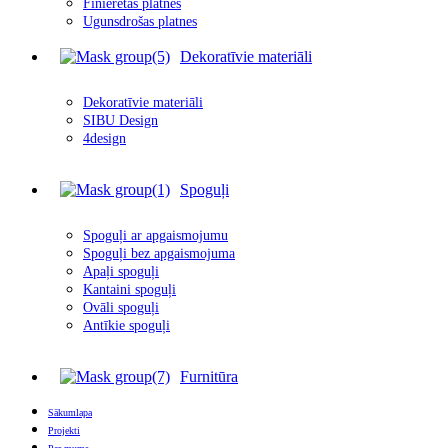
Finierētas plātnes
Ugunsdrošas platnes
Dekoratīvie materiāli
Dekoratīvie materiāli
SIBU Design
4design
Spoguļi
Spoguļi ar apgais
m
ojumu
Spoguļi bez apgaismojuma
Apaļi spoguļi
Kantaini spoguļi
Ovāli spoguļi
Antīkie spoguļi
Furnitūra
Sākumlapa
Projekti