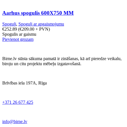
Aarhus spogulis 600X750 MM
Spoguļi
,
Spoguļi ar apgaismojumu
€
252.89
(
€
209.00
+ PVN)
Spogulis ar gaismu
Pievienot grozam
Birne.lv stāsta sākuma pamatā ir zināšanas, kā arī pieredze veikalu,
biroju un citu projektu mēbeļu izgatavošanā.
Brīvības iela 197A, Rīga
+371 26 677 425
info@birne.lv