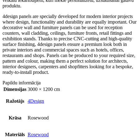
veikalu iekārtotājiem, kuri meklē personalizētu, uzstādīšanai gatavu
produktu.
4design panels are specially developed for modern interior projects
where design, functionality and durability are equally important. Our
decorative wall and furniture panels can be used for reception
counters, wall cladding, ceilings, furniture fronts, retail fittings and
exhibition stands. Thanks to precise CNC-cutting and high-quality
surface finishing, 4design panels ensure a premium look both in
private interiors and commercial spaces such as hotels, offices,
restaurants and shops. Panels can be produced to your required size,
pattern and colour, making them a perfect solution for architects,
interior designers, carpenters and shopfitters looking for a bespoke,
ready-to-install product.
Papildu informācija
Dimensijas
3000 × 1200 cm
Ražotājs
4Design
Krāsa
Rosewood
Materiāls
Rosewood