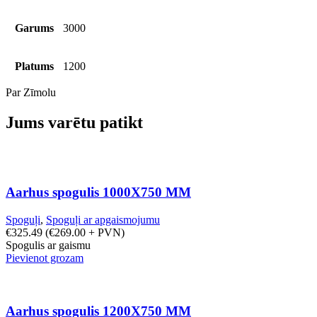
Garums
3000
Platums
1200
Par Zīmolu
Jums varētu patikt
Aarhus spogulis 1000X750 MM
Spoguļi
,
Spoguļi ar apgaismojumu
€
325.49
(
€
269.00
+ PVN)
Spogulis ar gaismu
Pievienot grozam
Aarhus spogulis 1200X750 MM