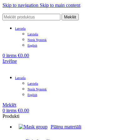
Skip to navigation
Skip to main content
Meklēt
Latviešu
Latviešu
Norsk Nynorsk
English
0
items
€
0.00
Izvēlne
Latviešu
Latviešu
Norsk Nynorsk
English
Meklēt
0
items
€
0.00
Produkti
Plātņu materiāli