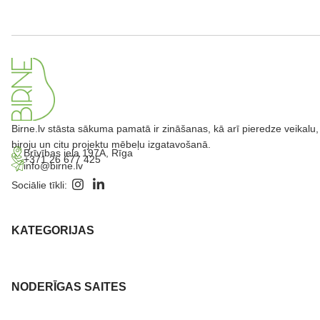
Birne.lv stāsta sākuma pamatā ir zināšanas, kā arī pieredze veikalu,
biroju un citu projektu mēbeļu izgatavošanā.
Brīvības iela 197A, Rīga
+371 26 677 425
info@birne.lv
Sociālie tīkli:
KATEGORIJAS
NODERĪGAS SAITES