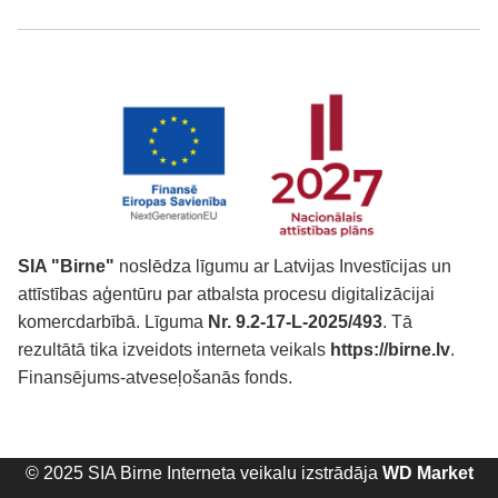
SIA "Birne"
noslēdza līgumu ar Latvijas Investīcijas un
attīstības aģentūru par atbalsta procesu digitalizācijai
komercdarbībā. Līguma
Nr. 9.2-17-L-2025/493
. Tā
rezultātā tika izveidots interneta veikals
https://birne.lv
.
Finansējums-atveseļošanās fonds.
© 2025 SIA Birne Interneta veikalu izstrādāja
WD Market