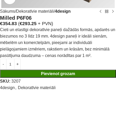
Sākums
Dekoratīvie materiāli
4design
Milled P6F06
€
354.83
(
€
293.25
+ PVN)
Cieti un elastīgi dekoratīvie paneļi dažādās formās, apdarēs un
biezumos no 3 līdz 19 mm. 4design paneļi ir ideāli sienām,
mēbelēm un komerctelpām, pieejami ar individuāli
pielāgojamiem izmēriem, rakstiem un krāsām, bez minimālā
pasūtījuma daudzuma – cenas norādītas par 1 m².
Pievienot grozam
SKU:
3207
4design
,
Dekoratīvie materiāli