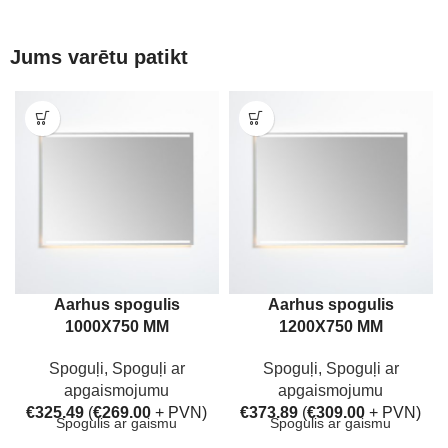
Jums varētu patikt
Aarhus spogulis
Aarhus spogulis
1000X750 MM
1200X750 MM
Spoguļi
,
Spoguļi ar
Spoguļi
,
Spoguļi ar
apgaismojumu
apgaismojumu
€
325.49
(
€
269.00
+ PVN)
€
373.89
(
€
309.00
+ PVN)
Spogulis ar gaismu
Spogulis ar gaismu