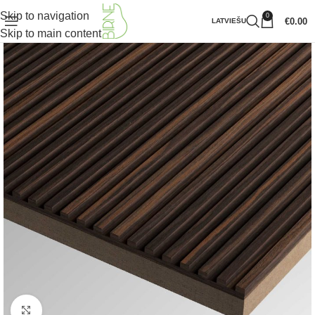
Skip to navigation
0
€
0.00
LATVIEŠU
Skip to main content
Klikšķiniet lai palielinātu