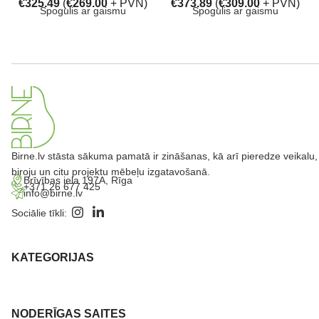
€
325.49
(
€
269.00
+ PVN)
€
373.89
(
€
309.00
+ PVN)
Spogulis ar gaismu
Spogulis ar gaismu
Birne.lv stāsta sākuma pamatā ir zināšanas, kā arī pieredze veikalu,
biroju un citu projektu mēbeļu izgatavošanā.
Brīvības iela 197A, Rīga
+371 26 677 425
info@birne.lv
Sociālie tīkli:
KATEGORIJAS
NODERĪGAS SAITES