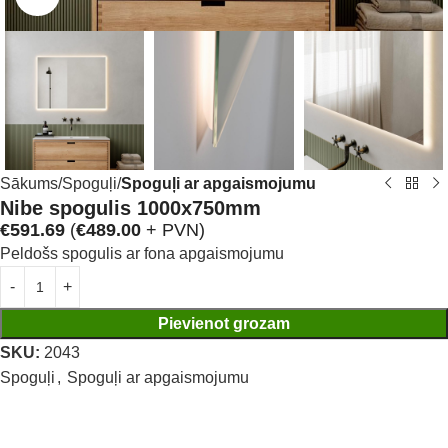
Sākums
Spoguļi
Spoguļi ar apgaismojumu
Nibe spogulis 1000x750mm
€
591.69
(
€
489.00
+ PVN)
Peldošs spogulis ar fona apgaismojumu
Pievienot grozam
SKU:
2043
Spoguļi
,
Spoguļi ar apgaismojumu