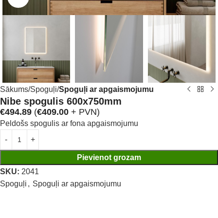
Sākums
Spoguļi
Spoguļi ar apgaismojumu
Nibe spogulis 600x750mm
€
494.89
(
€
409.00
+ PVN)
Peldošs spogulis ar fona apgaismojumu
Pievienot grozam
SKU:
2041
Spoguļi
,
Spoguļi ar apgaismojumu