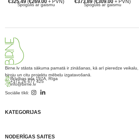
€
325.49
(
€
269.00
+ PVN)
€
373.89
(
€
309.00
+ PVN)
Spogulis ar gaismu
Spogulis ar gaismu
Birne.lv stāsta sākuma pamatā ir zināšanas, kā arī pieredze veikalu,
biroju un citu projektu mēbeļu izgatavošanā.
Brīvības iela 197A, Rīga
+371 26 677 425
info@birne.lv
Sociālie tīkli:
KATEGORIJAS
NODERĪGAS SAITES