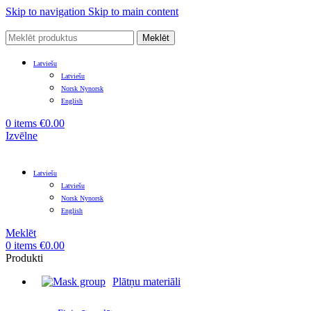
Skip to navigation
Skip to main content
Meklēt
Latviešu
Latviešu
Norsk Nynorsk
English
0
items
€
0.00
Izvēlne
Latviešu
Latviešu
Norsk Nynorsk
English
Meklēt
0
items
€
0.00
Produkti
Plātņu materiāli