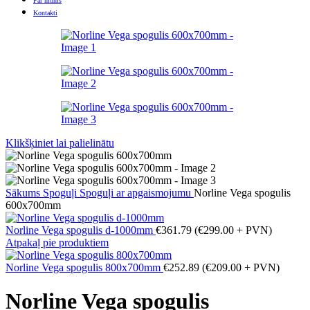
Par mums
Kontakti
Klikšķiniet lai palielinātu
Sākums
Spoguļi
Spoguļi ar apgaismojumu
Norline Vega spogulis
600x700mm
Norline Vega spogulis d-1000mm
€
361.79
(
€
299.00
+ PVN)
Atpakaļ pie produktiem
Norline Vega spogulis 800x700mm
€
252.89
(
€
209.00
+ PVN)
Norline Vega spogulis