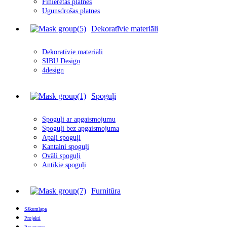
Finierētas plātnes
Ugunsdrošas platnes
Dekoratīvie materiāli
Dekoratīvie materiāli
SIBU Design
4design
Spoguļi
Spoguļi ar apgais
m
ojumu
Spoguļi bez apgaismojuma
Apaļi spoguļi
Kantaini spoguļi
Ovāli spoguļi
Antīkie spoguļi
Furnitūra
Sākumlapa
Projekti