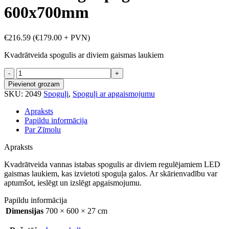
600x700mm
€
216.59
(
€
179.00
+ PVN)
Kvadrātveida spogulis ar diviem gaismas laukiem
Norline
Vega
Pievienot grozam
spogulis
SKU:
2049
Spoguļi
,
Spoguļi ar apgaismojumu
600x700mm
daudzums
Apraksts
Papildu informācija
Par Zīmolu
Apraksts
Kvadrātveida vannas istabas spogulis ar diviem regulējamiem LED
gaismas laukiem, kas izvietoti spoguļa galos. Ar skārienvadību var
aptumšot, ieslēgt un izslēgt apgaismojumu.
Papildu informācija
Dimensijas
700 × 600 × 27 cm