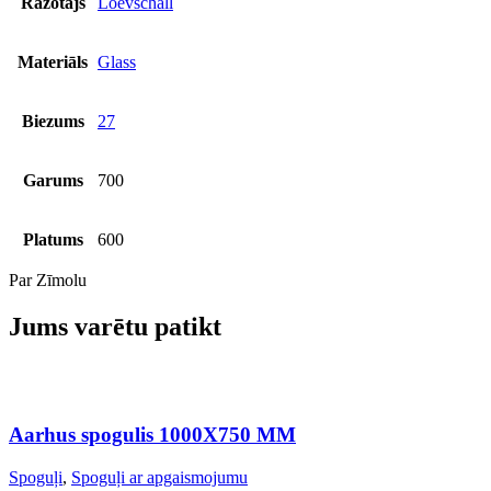
Ražotājs
Loevschall
Materiāls
Glass
Biezums
27
Garums
700
Platums
600
Par Zīmolu
Jums varētu patikt
Aarhus spogulis 1000X750 MM
Spoguļi
,
Spoguļi ar apgaismojumu