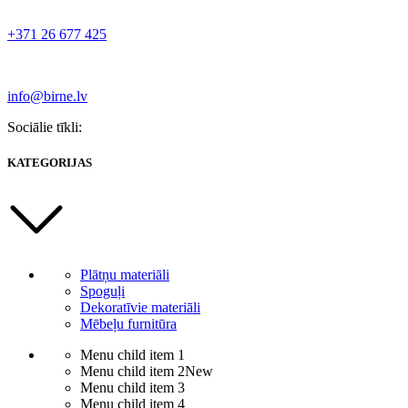
+371 26 677 425
info@birne.lv
Sociālie tīkli:
KATEGORIJAS
Plātņu materiāli
Spoguļi
Dekoratīvie materiāli
Mēbeļu furnitūra
Menu child item 1
Menu child item 2
New
Menu child item 3
Menu child item 4