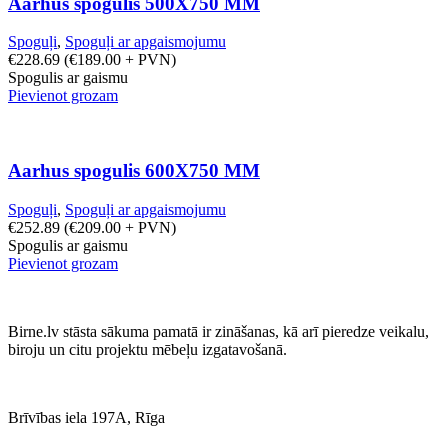
Aarhus spogulis 500X750 MM
Spoguļi
,
Spoguļi ar apgaismojumu
€
228.69
(
€
189.00
+ PVN)
Spogulis ar gaismu
Pievienot grozam
Aarhus spogulis 600X750 MM
Spoguļi
,
Spoguļi ar apgaismojumu
€
252.89
(
€
209.00
+ PVN)
Spogulis ar gaismu
Pievienot grozam
Birne.lv stāsta sākuma pamatā ir zināšanas, kā arī pieredze veikalu,
biroju un citu projektu mēbeļu izgatavošanā.
Brīvības iela 197A, Rīga