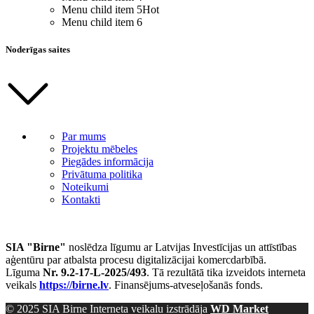
Menu child item 5
Hot
Menu child item 6
Noderīgas saites
Par mums
Projektu mēbeles
Piegādes informācija
Privātuma politika
Noteikumi
Kontakti
SIA "Birne"
noslēdza līgumu ar Latvijas Investīcijas un attīstības
aģentūru par atbalsta procesu digitalizācijai komercdarbībā.
Līguma
Nr. 9.2-17-L-2025/493
. Tā rezultātā tika izveidots interneta
veikals
https://birne.lv
. Finansējums-atveseļošanās fonds.
© 2025 SIA Birne Interneta veikalu izstrādāja
WD Market