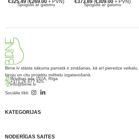
€
325.49
(
€
269.00
+ PVN)
€
373.89
(
€
309.00
+ PVN)
Spogulis ar gaismu
Spogulis ar gaismu
Birne.lv stāsta sākuma pamatā ir zināšanas, kā arī pieredze veikalu,
biroju un citu projektu mēbeļu izgatavošanā.
Brīvības iela 197A, Rīga
+371 26 677 425
info@birne.lv
Sociālie tīkli:
KATEGORIJAS
NODERĪGAS SAITES