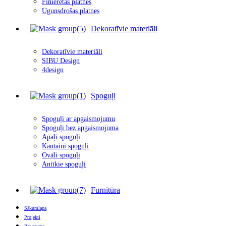
Finierētas plātnes
Ugunsdrošas platnes
Dekoratīvie materiāli
Dekoratīvie materiāli
SIBU Design
4design
Spoguļi
Spoguļi ar apgais
m
ojumu
Spoguļi bez apgaismojuma
Apaļi spoguļi
Kantaini spoguļi
Ovāli spoguļi
Antīkie spoguļi
Furnitūra
Sākumlapa
Projekti