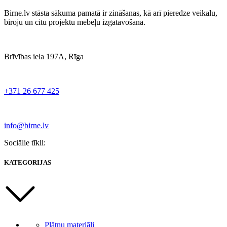
Birne.lv stāsta sākuma pamatā ir zināšanas, kā arī pieredze veikalu,
biroju un citu projektu mēbeļu izgatavošanā.
Brīvības iela 197A, Rīga
+371 26 677 425
info@birne.lv
Sociālie tīkli:
KATEGORIJAS
Plātņu materiāli