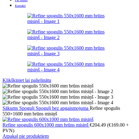
Par mums
Kontakti
Klikšķiniet lai palielinātu
Sākums
Spoguļi
Spoguļi bez apgaismojuma
Refine spogulis
550×1600 mm brūns misiņš
Refine spogulis 600x1000 mm brūns misiņš
€
204.49
(
€
169.00
+
PVN)
Atpakaļ pie produktiem