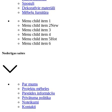
Spoguļi
Dekoratīvie materiāli
Mēbeļu furnitūra
Menu child item 1
Menu child item 2
New
Menu child item 3
Menu child item 4
Menu child item 5
Hot
Menu child item 6
Noderīgas saites
Par mums
Projektu mēbeles
Piegādes informācija
Privātuma politika
Noteikumi
Kontakti