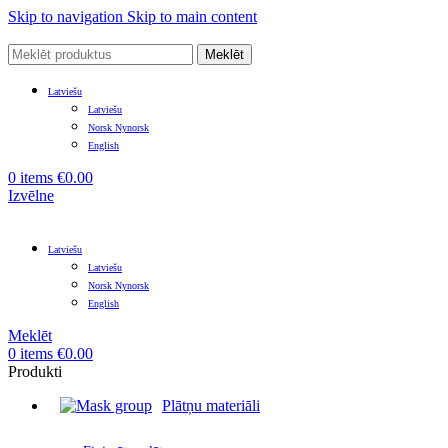
Skip to navigation
Skip to main content
Meklēt
Latviešu
Latviešu
Norsk Nynorsk
English
0
items
€
0.00
Izvēlne
Latviešu
Latviešu
Norsk Nynorsk
English
Meklēt
0
items
€
0.00
Produkti
Plātņu materiāli