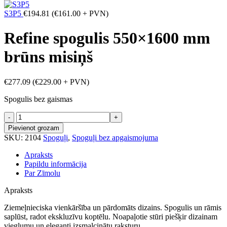
S3P5
€
194.81
(
€
161.00
+ PVN)
Refine spogulis 550×1600 mm
brūns misiņš
€
277.09
(
€
229.00
+ PVN)
Spogulis bez gaismas
Refine
spogulis
Pievienot grozam
550x1600
SKU:
2104
Spoguļi
,
Spoguļi bez apgaismojuma
mm
brūns
Apraksts
misiņš
Papildu informācija
daudzums
Par Zīmolu
Apraksts
Ziemeļnieciska vienkāršība un pārdomāts dizains. Spogulis un rāmis
saplūst, radot ekskluzīvu koptēlu. Noapaļotie stūri piešķir dizainam
vieglumu un eleganti izsmalcinātu raksturu.