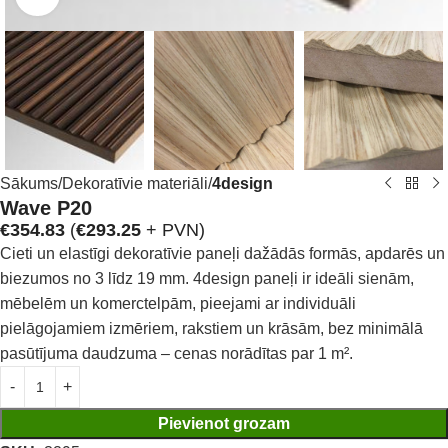
Sākums
Dekoratīvie materiāli
4design
Wave P20
€
354.83
(
€
293.25
+ PVN)
Cieti un elastīgi dekoratīvie paneļi dažādās formās, apdarēs un
biezumos no 3 līdz 19 mm. 4design paneļi ir ideāli sienām,
mēbelēm un komerctelpām, pieejami ar individuāli
pielāgojamiem izmēriem, rakstiem un krāsām, bez minimālā
pasūtījuma daudzuma – cenas norādītas par 1 m².
Pievienot grozam