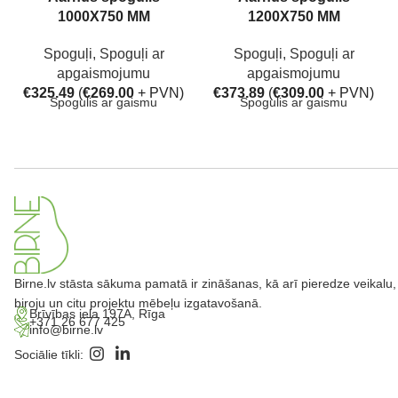
1000X750 MM
1200X750 MM
Spoguļi
,
Spoguļi ar
Spoguļi
,
Spoguļi ar
apgaismojumu
apgaismojumu
€
325.49
(
€
269.00
+ PVN)
€
373.89
(
€
309.00
+ PVN)
Spogulis ar gaismu
Spogulis ar gaismu
Birne.lv stāsta sākuma pamatā ir zināšanas, kā arī pieredze veikalu,
biroju un citu projektu mēbeļu izgatavošanā.
Brīvības iela 197A, Rīga
+371 26 677 425
info@birne.lv
Sociālie tīkli: