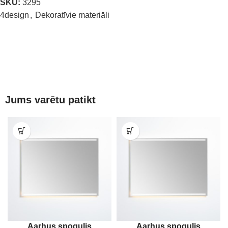
SKU:
3295
4design
,
Dekoratīvie materiāli
Jums varētu patikt
Aarhus spogulis
Aarhus spogulis