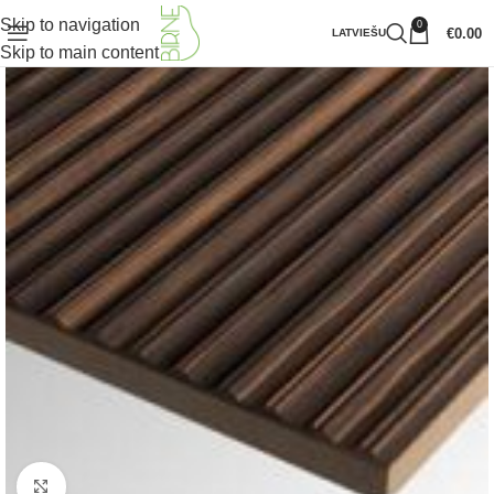
Skip to navigation
0
€
0.00
LATVIEŠU
Skip to main content
Klikšķiniet lai palielinātu