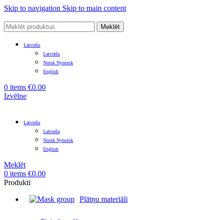
Skip to navigation
Skip to main content
Meklēt
Latviešu
Latviešu
Norsk Nynorsk
English
0
items
€
0.00
Izvēlne
Latviešu
Latviešu
Norsk Nynorsk
English
Meklēt
0
items
€
0.00
Produkti
Plātņu materiāli