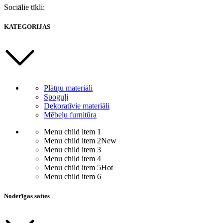
Sociālie tīkli:
KATEGORIJAS
Plātņu materiāli
Spoguļi
Dekoratīvie materiāli
Mēbeļu furnitūra
Menu child item 1
Menu child item 2
New
Menu child item 3
Menu child item 4
Menu child item 5
Hot
Menu child item 6
Noderīgas saites