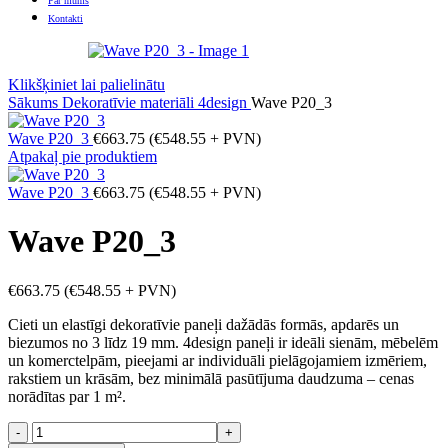
Par mums
Kontakti
Klikšķiniet lai palielinātu
Sākums
Dekoratīvie materiāli
4design
Wave P20_3
Wave P20_3
€
663.75
(
€
548.55
+ PVN)
Atpakaļ pie produktiem
Wave P20_3
€
663.75
(
€
548.55
+ PVN)
Wave P20_3
€
663.75
(
€
548.55
+ PVN)
Cieti un elastīgi dekoratīvie paneļi dažādās formās, apdarēs un
biezumos no 3 līdz 19 mm. 4design paneļi ir ideāli sienām, mēbelēm
un komerctelpām, pieejami ar individuāli pielāgojamiem izmēriem,
rakstiem un krāsām, bez minimālā pasūtījuma daudzuma – cenas
norādītas par 1 m².
Wave
P20_3