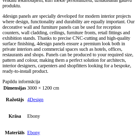
veikalu iekārtotājiem, kuri meklē personalizētu, uzstādīšanai gatavu
produktu.
4design panels are specially developed for modern interior projects
where design, functionality and durability are equally important. Our
decorative wall and furniture panels can be used for reception
counters, wall cladding, ceilings, furniture fronts, retail fittings and
exhibition stands. Thanks to precise CNC-cutting and high-quality
surface finishing, 4design panels ensure a premium look both in
private interiors and commercial spaces such as hotels, offices,
restaurants and shops. Panels can be produced to your required size,
pattern and colour, making them a perfect solution for architects,
interior designers, carpenters and shopfitters looking for a bespoke,
ready-to-install product.
Papildu informācija
Dimensijas
3000 × 1200 cm
Ražotājs
4Design
Krāsa
Ebony
Materiāls
Ebony