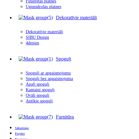
Finierētas plātnes
Ugunsdrošas platnes
Dekoratīvie materiāli
Dekoratīvie materiāli
SIBU Design
4design
Spoguļi
Spoguļi ar apgais
m
ojumu
Spoguļi bez apgaismojuma
Apaļi spoguļi
Kantaini spoguļi
Ovāli spoguļi
Antīkie spoguļi
Furnitūra
Sākumlapa
Projekti