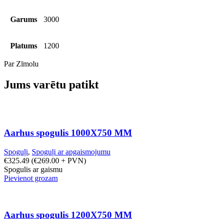
Garums
3000
Platums
1200
Par Zīmolu
Jums varētu patikt
Aarhus spogulis 1000X750 MM
Spoguļi
,
Spoguļi ar apgaismojumu
€
325.49
(
€
269.00
+ PVN)
Spogulis ar gaismu
Pievienot grozam
Aarhus spogulis 1200X750 MM