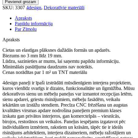
Pievienot grozam
daudzums
SKU:
3307
4design
,
Dekoratīvie materiāli
Apraksts
Papildu informācija
Par Zīmolu
Apraksts
Cietas un elastīgas plāksnes dažādās formās un apdarēs.
Biezums no 3 mm līdz 19 mm.
Lūdzu, sazinieties ar mums, lai saņemtu papildu informāciju.
Minimālais pasūtījuma daudzums nav noteikts.
Cenas norādītas par 1 m² un TNT materiālu
4design paneļi ir īpaši izstrādāti mūsdienīgiem interjera projektiem,
kuros vienlīdz svarīgs ir dizains, funkcionalitāte un ilgmūžība. Mūsu
dekoratīvos sienu un mēbeļu paneļus var izmantot recepcijas letēm,
sienu apdarei, griestu risinājumiem, mēbeļu fasādēm, veikalu
iekārtām un izstāžu stendiem. Precīza CNC frēzēšana un augstas
kvalitātes virsmas apdare nodrošina paneļiem premium klases
izskatu gan privātos interjeros, gan komerctelpās – viesnīcās,
birojos, restorānos un veikalos. Paneļus iespējams izgatavot pēc
individuāliem izmēriem, rakstiem un krāsām, tāpēc tie ir ideāls
risinājums arhitektiem, interjera dizaineriem, mēbeļu ražotājiem un