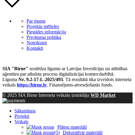
Par mums
Projektu mēbeles
Piegādes informācija
Privātuma politika
Noteikumi
Kontakti
SIA "Birne"
noslēdza līgumu ar Latvijas Investīcijas un attīstības
aģentūru par atbalsta procesu digitalizācijai komercdarbībā.
Līguma
Nr. 9.2-17-L-2025/493
. Tā rezultātā tika izveidots interneta
veikals
https://birne.lv
. Finansējums-atveseļošanās fonds.
© 2025 SIA Birne Interneta veikalu izstrādāja
WD Market
Sākumlapa
Projekti
Veikals
Plātņu materiāli
Dekoratīvie materiāli