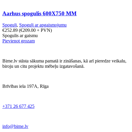
Aarhus spogulis 600X750 MM
Spoguļi
,
Spoguļi ar apgaismojumu
€
252.89
(
€
209.00
+ PVN)
Spogulis ar gaismu
Pievienot grozam
Birne.lv stāsta sākuma pamatā ir zināšanas, kā arī pieredze veikalu,
biroju un citu projektu mēbeļu izgatavošanā.
Brīvības iela 197A, Rīga
+371 26 677 425
info@birne.lv