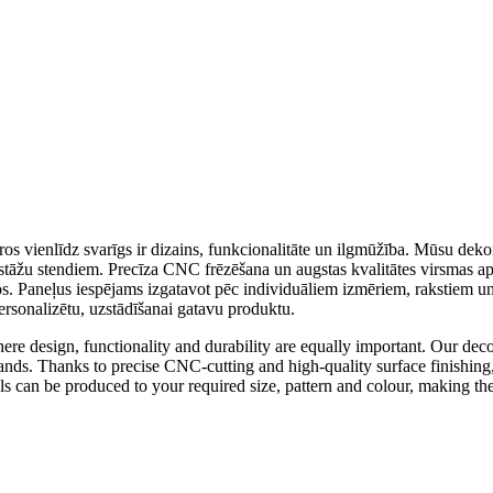
kuros vienlīdz svarīgs ir dizains, funkcionalitāte un ilgmūžība. Mūsu dek
zstāžu stendiem. Precīza CNC frēzēšana un augstas kvalitātes virsmas a
os. Paneļus iespējams izgatavot pēc individuāliem izmēriem, rakstiem un k
ersonalizētu, uzstādīšanai gatavu produktu.
ere design, functionality and durability are equally important. Our deco
on stands. Thanks to precise CNC-cutting and high-quality surface finishi
s can be produced to your required size, pattern and colour, making them