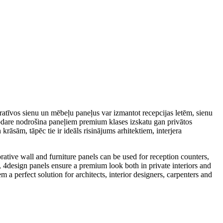
oratīvos sienu un mēbeļu paneļus var izmantot recepcijas letēm, sienu
pdare nodrošina paneļiem premium klases izskatu gan privātos
rāsām, tāpēc tie ir ideāls risinājums arhitektiem, interjera
rative wall and furniture panels can be used for reception counters,
ng, 4design panels ensure a premium look both in private interiors and
 a perfect solution for architects, interior designers, carpenters and