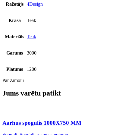
Ražotājs
4Design
Krāsa
Teak
Materiāls
Teak
Garums
3000
Platums
1200
Par Zīmolu
Jums varētu patikt
Aarhus spogulis 1000X750 MM
Spoguļi
,
Spoguļi ar apgaismojumu