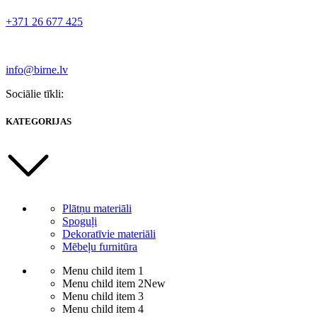
+371 26 677 425
info@birne.lv
Sociālie tīkli:
KATEGORIJAS
Plātņu materiāli
Spoguļi
Dekoratīvie materiāli
Mēbeļu furnitūra
Menu child item 1
Menu child item 2
New
Menu child item 3
Menu child item 4