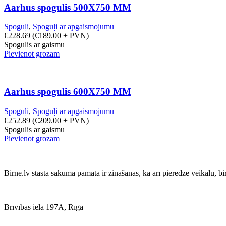
Aarhus spogulis 500X750 MM
Spoguļi
,
Spoguļi ar apgaismojumu
€
228.69
(
€
189.00
+ PVN)
Spogulis ar gaismu
Pievienot grozam
Aarhus spogulis 600X750 MM
Spoguļi
,
Spoguļi ar apgaismojumu
€
252.89
(
€
209.00
+ PVN)
Spogulis ar gaismu
Pievienot grozam
Birne.lv stāsta sākuma pamatā ir zināšanas, kā arī pieredze veikalu, b
Brīvības iela 197A, Rīga