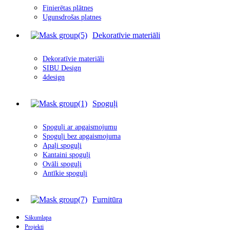
Finierētas plātnes
Ugunsdrošas platnes
Dekoratīvie materiāli
Dekoratīvie materiāli
SIBU Design
4design
Spoguļi
Spoguļi ar apgais
m
ojumu
Spoguļi bez apgaismojuma
Apaļi spoguļi
Kantaini spoguļi
Ovāli spoguļi
Antīkie spoguļi
Furnitūra
Sākumlapa
Projekti