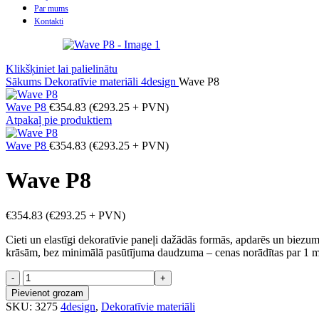
Par mums
Kontakti
Klikšķiniet lai palielinātu
Sākums
Dekoratīvie materiāli
4design
Wave P8
Wave P8
€
354.83
(
€
293.25
+ PVN)
Atpakaļ pie produktiem
Wave P8
€
354.83
(
€
293.25
+ PVN)
Wave P8
€
354.83
(
€
293.25
+ PVN)
Cieti un elastīgi dekoratīvie paneļi dažādās formās, apdarēs un biez
krāsām, bez minimālā pasūtījuma daudzuma – cenas norādītas par 1 m
Wave
P8
Pievienot grozam
daudzums
SKU:
3275
4design
,
Dekoratīvie materiāli