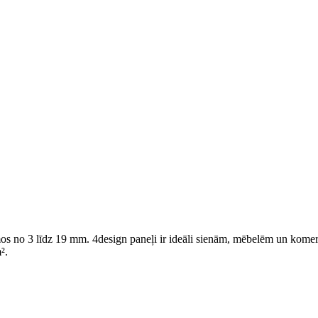
umos no 3 līdz 19 mm. 4design paneļi ir ideāli sienām, mēbelēm un kome
².