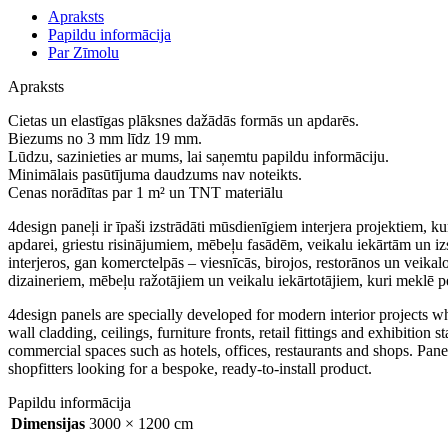
Apraksts
Papildu informācija
Par Zīmolu
Apraksts
Cietas un elastīgas plāksnes dažādās formās un apdarēs.
Biezums no 3 mm līdz 19 mm.
Lūdzu, sazinieties ar mums, lai saņemtu papildu informāciju.
Minimālais pasūtījuma daudzums nav noteikts.
Cenas norādītas par 1 m² un TNT materiālu
4design paneļi ir īpaši izstrādāti mūsdienīgiem interjera projektiem, 
apdarei, griestu risinājumiem, mēbeļu fasādēm, veikalu iekārtām un i
interjeros, gan komerctelpās – viesnīcās, birojos, restorānos un veikal
dizaineriem, mēbeļu ražotājiem un veikalu iekārtotājiem, kuri meklē p
4design panels are specially developed for modern interior projects wh
wall cladding, ceilings, furniture fronts, retail fittings and exhibiti
commercial spaces such as hotels, offices, restaurants and shops. Panel
shopfitters looking for a bespoke, ready-to-install product.
Papildu informācija
Dimensijas
3000 × 1200 cm