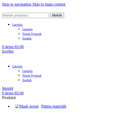
Skip to navigation
Skip to main content
Meklēt
Latviešu
Latviešu
Norsk Nynorsk
English
0
items
€
0.00
Izvēlne
Latviešu
Latviešu
Norsk Nynorsk
English
Meklēt
0
items
€
0.00
Produkti
Plātņu materiāli