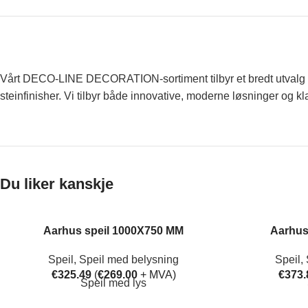
Vårt DECO-LINE DECORATION-sortiment tilbyr et bredt utvalg av d
steinfinisher. Vi tilbyr både innovative, moderne løsninger og kla
Du liker kanskje
Aarhus speil 1000X750 MM
Aarhus
Speil
,
Speil med belysning
Speil
,
€
325.49
(
€
269.00
+ MVA)
€
373.
Speil med lys