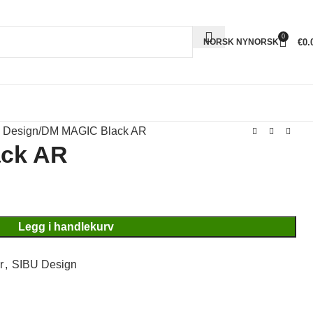
0
€
0.
NORSK NYNORSK
 Design
DM MAGIC Black AR
ck AR
Legg i handlekurv
r
,
SIBU Design