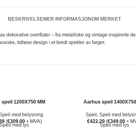
BESKRIVELSE
MER INFORMASJON
OM MERKET
ekorative overflater – fra metalliske og vintage-inspirerte desi
ssiske, tidløse design i et bredt spekter av farger.
 speil 1200X750 MM
Aarhus speil 1400X75
Speil med belysning
Speil
,
Speil med belys
89
(
€
309.00
+ MVA)
€
422.29
(
€
349.00
+ M
Speil med lys
Speil med lys