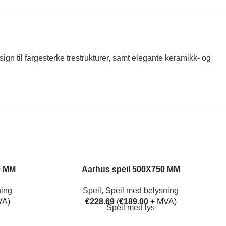
gn til fargesterke trestrukturer, samt elegante keramikk- og
0 MM
Aarhus speil 500X750 MM
ning
Speil
,
Speil med belysning
VA)
€
228.69
(
€
189.00
+ MVA)
Speil med lys