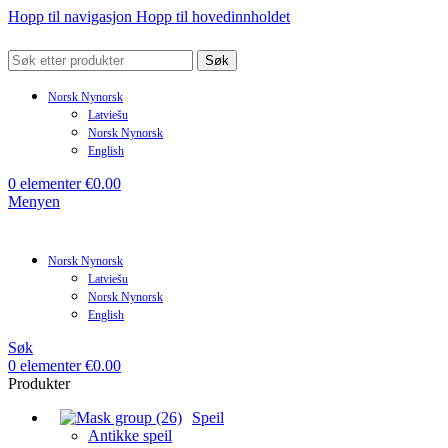
Hopp til navigasjon
Hopp til hovedinnholdet
Søk
Norsk Nynorsk
Latviešu
Norsk Nynorsk
English
0
elementer
€
0.00
Menyen
Norsk Nynorsk
Latviešu
Norsk Nynorsk
English
Søk
0
elementer
€
0.00
Produkter
Speil
Antikke speil