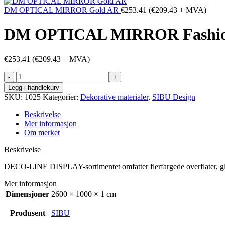
DM OPTICAL MIRROR Gold AR
€
253.41
(
€
209.43
+ MVA)
DM OPTICAL MIRROR Fashio
€
253.41
(
€
209.43
+ MVA)
DM
OPTICAL
Legg i handlekurv
MIRROR
SKU:
1025
Kategorier:
Dekorative materialer
,
SIBU Design
Fashion
Grey
Beskrivelse
AR
Mer informasjon
antall
Om merket
Beskrivelse
DECO-LINE DISPLAY-sortimentet omfatter flerfargede overflater, glansf
Mer informasjon
Dimensjoner
2600 × 1000 × 1 cm
Produsent
SIBU