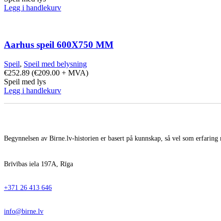
Legg i handlekurv
Aarhus speil 600X750 MM
Speil
,
Speil med belysning
€
252.89
(
€
209.00
+ MVA)
Speil med lys
Legg i handlekurv
Begynnelsen av Birne.lv-historien er basert på kunnskap, så vel som erfaring 
Brīvības iela 197A, Rīga
+371 26 413 646
info@birne.lv