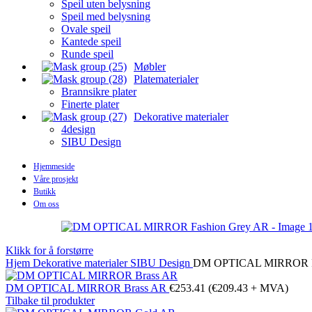
Speil uten belysning
Speil med belysning
Ovale speil
Kantede speil
Runde speil
Møbler
Platematerialer
Brannsikre plater
Finerte plater
Dekorative materialer
4design
SIBU Design
Hjemmeside
Våre prosjekt
Butikk
Om oss
Klikk for å forstørre
Hjem
Dekorative materialer
SIBU Design
DM OPTICAL MIRROR Fa
DM OPTICAL MIRROR Brass AR
€
253.41
(
€
209.43
+ MVA)
Tilbake til produkter