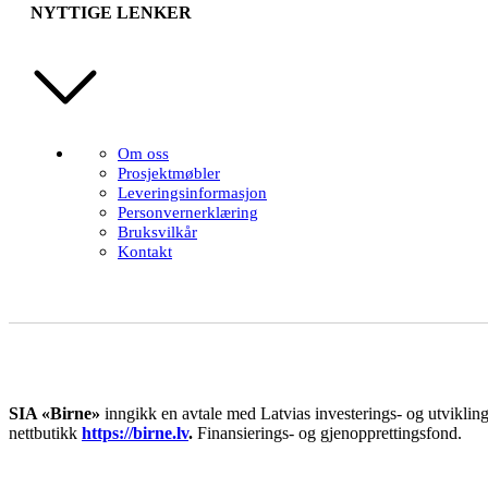
NYTTIGE LENKER
Om oss
Prosjektmøbler
Leveringsinformasjon
Personvernerklæring
Bruksvilkår
Kontakt
SIA «Birne»
inngikk en avtale med Latvias investerings- og utviklings
nettbutikk
https://birne.lv
.
Finansierings- og gjenopprettingsfond.