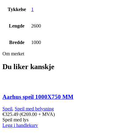
Tykkelse
1
Lengde
2600
Bredde
1000
Om merket
Du liker kanskje
Aarhus speil 1000X750 MM
Speil
,
Speil med belysning
€
325.49
(
€
269.00
+ MVA)
Speil med lys
Legg i handlekurv