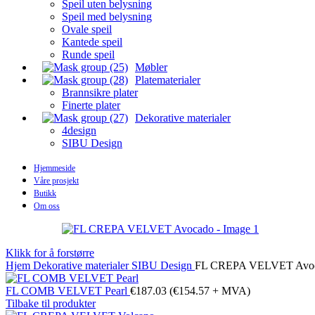
Speil uten belysning
Speil med belysning
Ovale speil
Kantede speil
Runde speil
Møbler
Platematerialer
Brannsikre plater
Finerte plater
Dekorative materialer
4design
SIBU Design
Hjemmeside
Våre prosjekt
Butikk
Om oss
Klikk for å forstørre
Hjem
Dekorative materialer
SIBU Design
FL CREPA VELVET Avo
FL COMB VELVET Pearl
€
187.03
(
€
154.57
+ MVA)
Tilbake til produkter