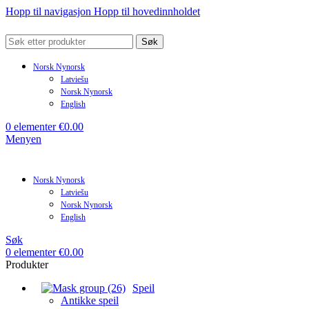
Hopp til navigasjon
Hopp til hovedinnholdet
Søk
Norsk Nynorsk
Latviešu
Norsk Nynorsk
English
0
elementer
€
0.00
Menyen
Norsk Nynorsk
Latviešu
Norsk Nynorsk
English
Søk
0
elementer
€
0.00
Produkter
Speil
Antikke speil