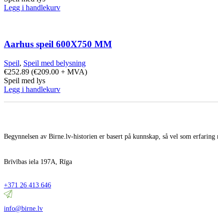
Legg i handlekurv
Aarhus speil 600X750 MM
Speil
,
Speil med belysning
€
252.89
(
€
209.00
+ MVA)
Speil med lys
Legg i handlekurv
Begynnelsen av Birne.lv-historien er basert på kunnskap, så vel som erfaring 
Brīvības iela 197A, Rīga
+371 26 413 646
info@birne.lv