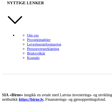
NYTTIGE LENKER
Om oss
Prosjektmøbler
Leveringsinformasjon
Personvernerklæring
Bruksvilkår
Kontakt
SIA «Birne»
inngikk en avtale med Latvias investerings- og utviklings
nettbutikk
https://birne.lv
.
Finansierings- og gjenopprettingsfond.