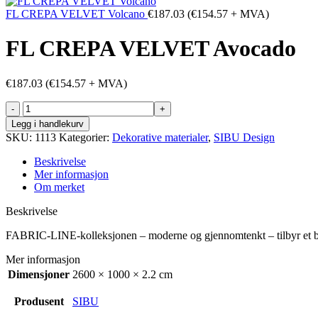
FL CREPA VELVET Volcano
€
187.03
(
€
154.57
+ MVA)
FL CREPA VELVET Avocado
€
187.03
(
€
154.57
+ MVA)
FL
CREPA
Legg i handlekurv
VELVET
SKU:
1113
Kategorier:
Dekorative materialer
,
SIBU Design
Avocado
antall
Beskrivelse
Mer informasjon
Om merket
Beskrivelse
FABRIC-LINE-kolleksjonen – moderne og gjennomtenkt – tilbyr et bredt
Mer informasjon
Dimensjoner
2600 × 1000 × 2.2 cm
Produsent
SIBU