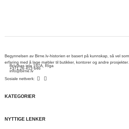
Begynnelsen av Birne.lv-historien er basert på kunnskap, så vel so
erfaring med å lage møbler til butikker, kontorer og andre prosjekter.
Brīvības iela 197A, Rīga
+371 26 413 646
info@birne.lv
Sosiale nettverk:
KATEGORIER
NYTTIGE LENKER