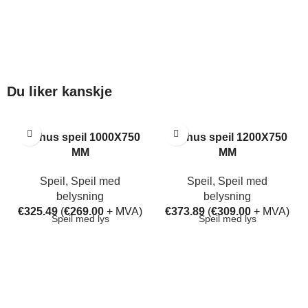
Du liker kanskje
Aarhus speil 1000X750
Aarhus speil 1200X750
MM
MM
Speil
,
Speil med
Speil
,
Speil med
belysning
belysning
€
325.49
(
€
269.00
+ MVA)
€
373.89
(
€
309.00
+ MVA)
Speil med lys
Speil med lys