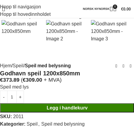
Hopp til navigasjon
0
Klikk for å forstørre
€
0.00
NORSK NYNORSK
Hopp til hovedinnholdet
Hjem
Speil
Speil med belysning
Godhavn speil 1200x850mm
€
373.89
(
€
309.00
+ MVA)
Speil med lys
Legg i handlekurv
SKU:
2011
Kategorier:
Speil
,
Speil med belysning