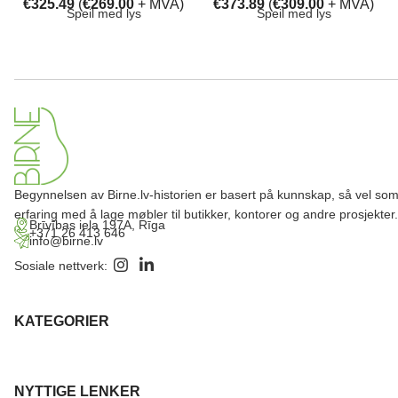
€
325.49
(
€
269.00
+ MVA)
€
373.89
(
€
309.00
+ MVA)
Speil med lys
Speil med lys
Begynnelsen av Birne.lv-historien er basert på kunnskap, så vel so
erfaring med å lage møbler til butikker, kontorer og andre prosjekter.
Brīvības iela 197A, Rīga
+371 26 413 646
info@birne.lv
Sosiale nettverk:
KATEGORIER
NYTTIGE LENKER