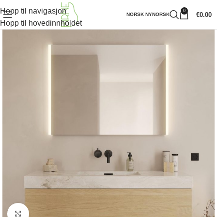
Hopp til navigasjon
0
€
0.00
NORSK NYNORSK
Hopp til hovedinnholdet
Klikk for å forstørre