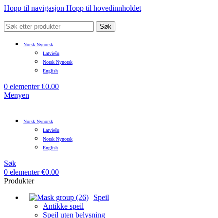
Hopp til navigasjon
Hopp til hovedinnholdet
Søk
Norsk Nynorsk
Latviešu
Norsk Nynorsk
English
0
elementer
€
0.00
Menyen
Norsk Nynorsk
Latviešu
Norsk Nynorsk
English
Søk
0
elementer
€
0.00
Produkter
Speil
Antikke speil
Speil uten belysning