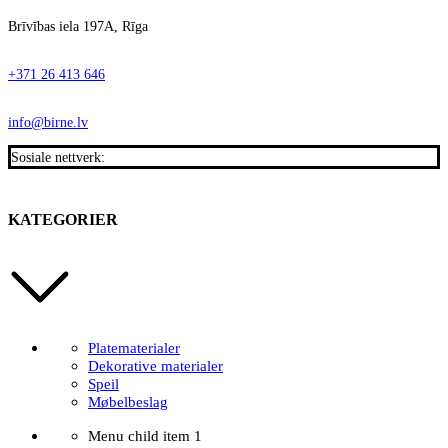
Brīvības iela 197A, Rīga
+371 26 413 646
info@birne.lv
Sosiale nettverk:
KATEGORIER
Platematerialer
Dekorative materialer
Speil
Møbelbeslag
Menu child item 1