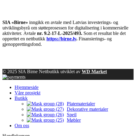
SIA «Birne»
inngikk en avtale med Latvias investerings- og
utviklingsbyrå om støtteprosessen for digitalisering i kommersielle
aktiviteter.
Avtale
nr. 9.2-17-L-2025/493.
Som et resultat ble det
opprettet en nettbutikk
https://birne.lv
.
Finansierings- og
gjenopprettingsfond.
© 2025 SIA Birne Nettbutikk utviklet av
WD Market
Hjemmeside
Våre prosjekt
Butikk
Platematerialer
Dekorative materialer
Speil
Møbler
Om oss
Handlekurven