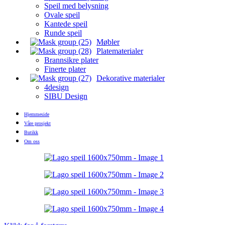
Speil med belysning
Ovale speil
Kantede speil
Runde speil
Møbler
Platematerialer
Brannsikre plater
Finerte plater
Dekorative materialer
4design
SIBU Design
Hjemmeside
Våre prosjekt
Butikk
Om oss