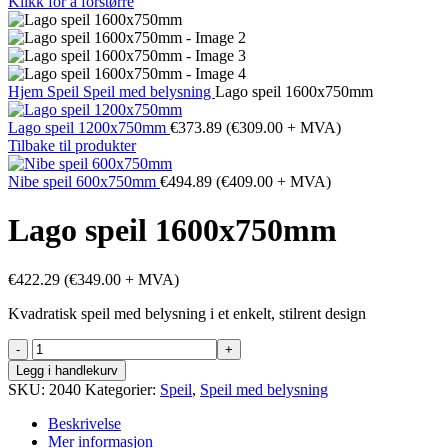
Klikk for å forstørre
Hjem
Speil
Speil med belysning
Lago speil 1600x750mm
Lago speil 1200x750mm
€
373.89
(
€
309.00
+ MVA)
Tilbake til produkter
Nibe speil 600x750mm
€
494.89
(
€
409.00
+ MVA)
Lago speil 1600x750mm
€
422.29
(
€
349.00
+ MVA)
Kvadratisk speil med belysning i et enkelt, stilrent design
Lago
speil
Legg i handlekurv
1600x750mm
SKU:
2040
Kategorier:
Speil
,
Speil med belysning
antall
Beskrivelse
Mer informasjon