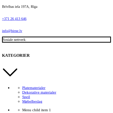
Brīvības iela 197A, Rīga
+371 26 413 646
info@birne.lv
Sosiale nettverk:
KATEGORIER
Platematerialer
Dekorative materialer
Speil
Møbelbeslag
Menu child item 1