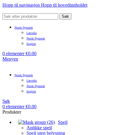
Hopp til navigasjon
Hopp til hovedinnholdet
Søk
Norsk Nynorsk
Latviešu
Norsk Nynorsk
English
0
elementer
€
0.00
Menyen
Norsk Nynorsk
Latviešu
Norsk Nynorsk
English
Søk
0
elementer
€
0.00
Produkter
Speil
Antikke speil
Speil uten belysning