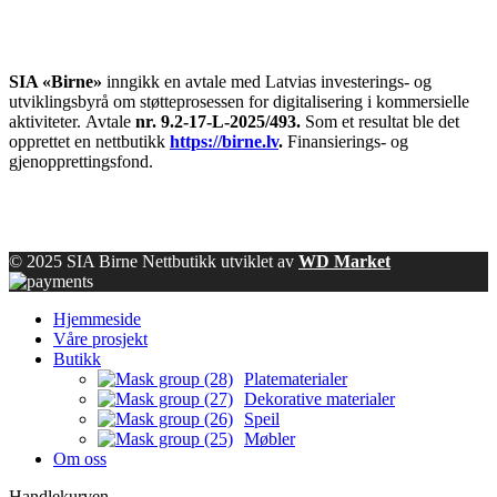
SIA «Birne»
inngikk en avtale med Latvias investerings- og
utviklingsbyrå om støtteprosessen for digitalisering i kommersielle
aktiviteter.
Avtale
nr. 9.2-17-L-2025/493.
Som et resultat ble det
opprettet en nettbutikk
https://birne.lv
.
Finansierings- og
gjenopprettingsfond.
© 2025 SIA Birne Nettbutikk utviklet av
WD Market
Hjemmeside
Våre prosjekt
Butikk
Platematerialer
Dekorative materialer
Speil
Møbler
Om oss
Handlekurven