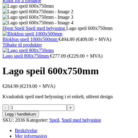
Klikk for å forstørre
Hjem
Speil
Speil med belysning
Lago speil 600x750mm
Blokhus speil 1000x500mm
€
494.89
(
€
409.00
+ MVA)
Tilbake til produkter
Lago speil 800x750mm
€
277.09
(
€
229.00
+ MVA)
Lago speil 600x750mm
€
264.99
(
€
219.00
+ MVA)
Kvadratisk speil med belysning i et enkelt, stilrent design
Lago
speil
Legg i handlekurv
600x750mm
SKU:
2036
Kategorier:
Speil
,
Speil med belysning
antall
Beskrivelse
Mer informasjon