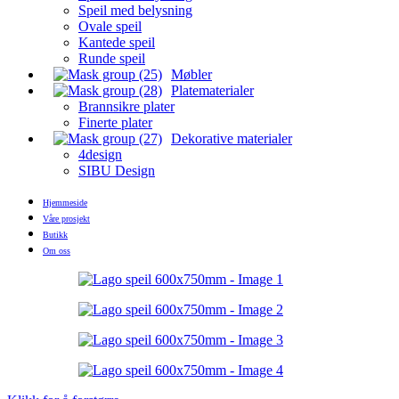
Speil med belysning
Ovale speil
Kantede speil
Runde speil
Møbler
Platematerialer
Brannsikre plater
Finerte plater
Dekorative materialer
4design
SIBU Design
Hjemmeside
Våre prosjekt
Butikk
Om oss