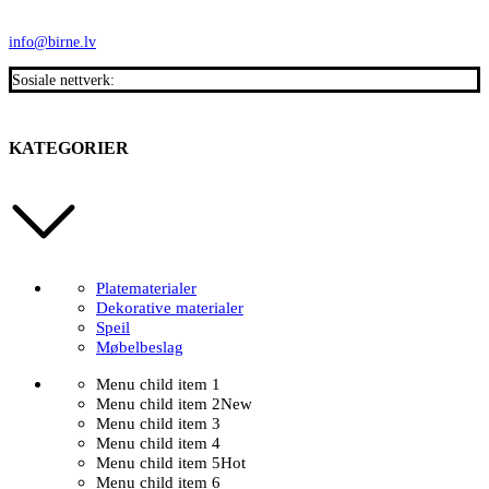
info@birne.lv
Sosiale nettverk:
KATEGORIER
Platematerialer
Dekorative materialer
Speil
Møbelbeslag
Menu child item 1
Menu child item 2
New
Menu child item 3
Menu child item 4
Menu child item 5
Hot
Menu child item 6