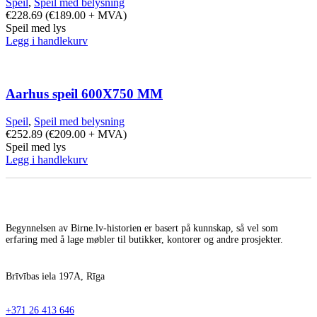
Speil
,
Speil med belysning
€
228.69
(
€
189.00
+ MVA)
Speil med lys
Legg i handlekurv
Aarhus speil 600X750 MM
Speil
,
Speil med belysning
€
252.89
(
€
209.00
+ MVA)
Speil med lys
Legg i handlekurv
Begynnelsen av Birne.lv-historien er basert på kunnskap, så vel som
erfaring med å lage møbler til butikker, kontorer og andre prosjekter.
Brīvības iela 197A, Rīga
+371 26 413 646