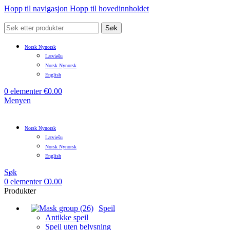
Hopp til navigasjon
Hopp til hovedinnholdet
Søk
Norsk Nynorsk
Latviešu
Norsk Nynorsk
English
0
elementer
€
0.00
Menyen
Norsk Nynorsk
Latviešu
Norsk Nynorsk
English
Søk
0
elementer
€
0.00
Produkter
Speil
Antikke speil
Speil uten belysning