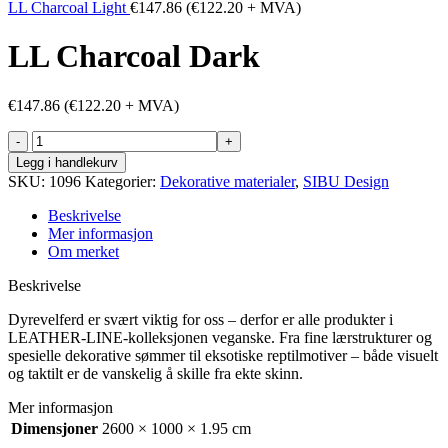
LL Charcoal Light
€
147.86
(
€
122.20
+ MVA)
LL Charcoal Dark
€
147.86
(
€
122.20
+ MVA)
LL
Charcoal
Legg i handlekurv
Dark
SKU:
1096
Kategorier:
Dekorative materialer
,
SIBU Design
antall
Beskrivelse
Mer informasjon
Om merket
Beskrivelse
Dyrevelferd er svært viktig for oss – derfor er alle produkter i
LEATHER-LINE-kolleksjonen veganske. Fra fine lærstrukturer og
spesielle dekorative sømmer til eksotiske reptilmotiver – både visuelt
og taktilt er de vanskelig å skille fra ekte skinn.
Mer informasjon
Dimensjoner
2600 × 1000 × 1.95 cm