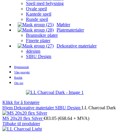
Speil med belysning
Ovale speil
Kantede speil
Runde speil
Møbler
Platematerialer
Brannsikre plater
Finerte plater
Dekorative materialer
4design
SIBU Design
Hjemmeside
Våre prosjekt
Butikk
Om oss
Klikk for å forstørre
Hjem
Dekorative materialer
SIBU Design
LL Charcoal Dark
MS 20x20 flex Silver
€
83.05
(
€
68.64
+ MVA)
Tilbake til produkter