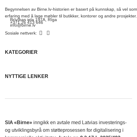
Begynnelsen av Birne.lv-historien er basert på kunnskap, så vel so
erfaring med å lage møbler til butikker, kontorer og andre prosjekter.
Brīvības iela 197A, Rīga
+371 26 413 646
info@birne.lv
Sosiale nettverk:
KATEGORIER
NYTTIGE LENKER
SIA «Birne»
inngikk en avtale med Latvias investerings-
og utviklingsbyrå om støtteprosessen for digitalisering i