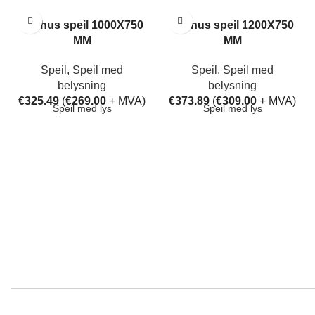
Aarhus speil 1000X750
Aarhus speil 1200X750
MM
MM
Speil
,
Speil med
Speil
,
Speil med
belysning
belysning
€
325.49
(
€
269.00
+ MVA)
€
373.89
(
€
309.00
+ MVA)
Speil med lys
Speil med lys