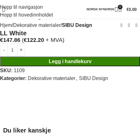
Hopp til navigasjon
0
Klikk for å forstørre
€
0.00
NORSK NYNORSK
Hopp til hovedinnholdet
Hjem
Dekorative materialer
SIBU Design
LL White
€
147.86
(
€
122.20
+ MVA)
Legg i handlekurv
SKU:
1109
Kategorier:
Dekorative materialer
,
SIBU Design
Du liker kanskje