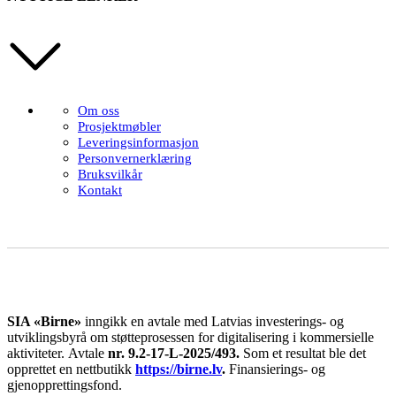
Om oss
Prosjektmøbler
Leveringsinformasjon
Personvernerklæring
Bruksvilkår
Kontakt
SIA «Birne»
inngikk en avtale med Latvias investerings- og
utviklingsbyrå om støtteprosessen for digitalisering i kommersielle
aktiviteter.
Avtale
nr. 9.2-17-L-2025/493.
Som et resultat ble det
opprettet en nettbutikk
https://birne.lv
.
Finansierings- og
gjenopprettingsfond.