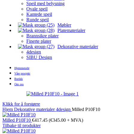
Speil med belysning
Ovale speil
Kantede speil
Runde speil
Møbler
Platematerialer
Brannsikre plater
Finerte plater
Dekorative materialer
4design
SIBU Design
Hjemmeside
Våre prosjekt
Butikk
Om oss
Klikk for å forstørre
Hjem
Dekorative materialer
4design
Milled P10F10
Milled P10F10
€
417.45
(
€
345.00
+ MVA)
Tilbake til produkter