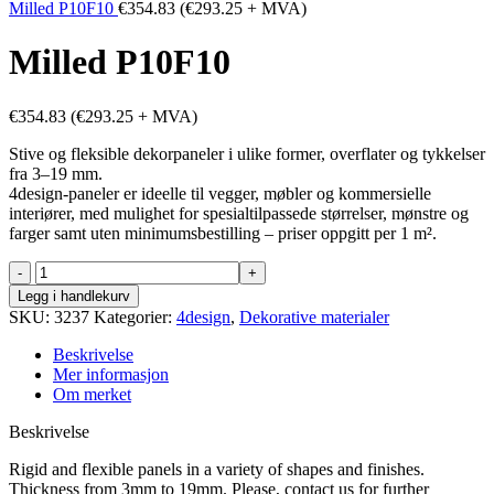
Milled P10F10
€
354.83
(
€
293.25
+ MVA)
Milled P10F10
€
354.83
(
€
293.25
+ MVA)
Stive og fleksible dekorpaneler i ulike former, overflater og tykkelser
fra 3–19 mm.
4design-paneler er ideelle til vegger, møbler og kommersielle
interiører, med mulighet for spesialtilpassede størrelser, mønstre og
farger samt uten minimumsbestilling – priser oppgitt per 1 m².
Milled
P10F10
Legg i handlekurv
antall
SKU:
3237
Kategorier:
4design
,
Dekorative materialer
Beskrivelse
Mer informasjon
Om merket
Beskrivelse
Rigid and flexible panels in a variety of shapes and finishes.
Thickness from 3mm to 19mm. Please, contact us for further