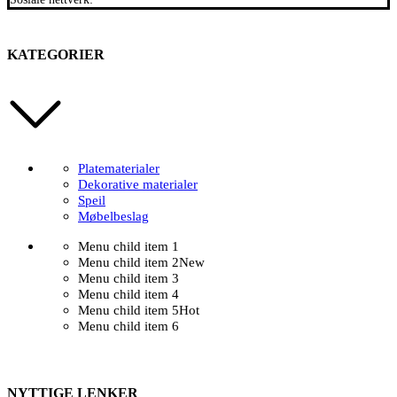
KATEGORIER
Platematerialer
Dekorative materialer
Speil
Møbelbeslag
Menu child item 1
Menu child item 2
New
Menu child item 3
Menu child item 4
Menu child item 5
Hot
Menu child item 6
NYTTIGE LENKER