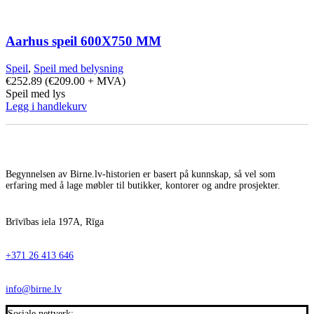
Aarhus speil 600X750 MM
Speil
,
Speil med belysning
€
252.89
(
€
209.00
+ MVA)
Speil med lys
Legg i handlekurv
Begynnelsen av Birne.lv-historien er basert på kunnskap, så vel som
erfaring med å lage møbler til butikker, kontorer og andre prosjekter.
Brīvības iela 197A, Rīga
+371 26 413 646
info@birne.lv
Sosiale nettverk: