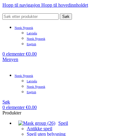
Hopp til navigasjon
Hopp til hovedinnholdet
Søk
Norsk Nynorsk
Latviešu
Norsk Nynorsk
English
0
elementer
€
0.00
Menyen
Norsk Nynorsk
Latviešu
Norsk Nynorsk
English
Søk
0
elementer
€
0.00
Produkter
Speil
Antikke speil
Speil uten belysning