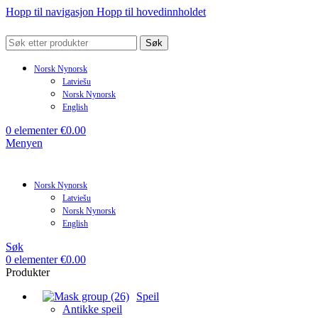
Hopp til navigasjon
Hopp til hovedinnholdet
Søk
Norsk Nynorsk
Latviešu
Norsk Nynorsk
English
0
elementer
€
0.00
Menyen
Norsk Nynorsk
Latviešu
Norsk Nynorsk
English
Søk
0
elementer
€
0.00
Produkter
Speil
Antikke speil