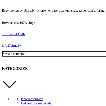
Begynnelsen av Birne.lv-historien er basert på kunnskap, så vel som erfaring 
Brīvības iela 197A, Rīga
+371 26 413 646
info@birne.lv
Sosiale nettverk:
KATEGORIER
Platematerialer
Dekorative materialer