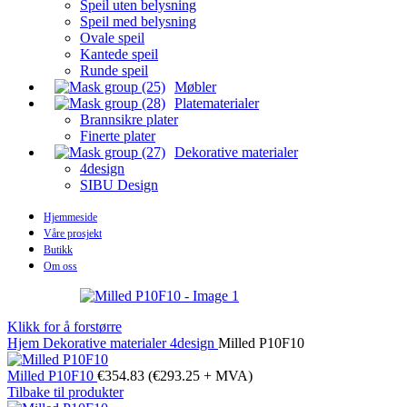
Speil uten belysning
Speil med belysning
Ovale speil
Kantede speil
Runde speil
Møbler
Platematerialer
Brannsikre plater
Finerte plater
Dekorative materialer
4design
SIBU Design
Hjemmeside
Våre prosjekt
Butikk
Om oss
Klikk for å forstørre
Hjem
Dekorative materialer
4design
Milled P10F10
Milled P10F10
€
354.83
(
€
293.25
+ MVA)
Tilbake til produkter