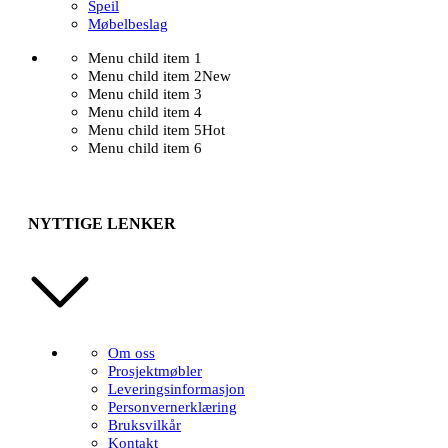
Speil
Møbelbeslag
Menu child item 1
Menu child item 2
New
Menu child item 3
Menu child item 4
Menu child item 5
Hot
Menu child item 6
NYTTIGE LENKER
Om oss
Prosjektmøbler
Leveringsinformasjon
Personvernerklæring
Bruksvilkår
Kontakt