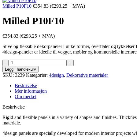
Milled P10F10
€
354.83
(
€
293.25
+ MVA)
Milled P10F10
€
354.83
(
€
293.25
+ MVA)
Stive og fleksible dekorpaneler i ulike former, overflater og tykkelse
4design-paneler er ideelle til vegger, møbler og kommersielle interiøre
Milled
P10F10
Legg i handlekurv
antall
SKU:
3239
Kategorier:
4design
,
Dekorative materialer
Beskrivelse
Mer informasjon
Om merket
Beskrivelse
Rigid and flexible panels in a variety of shapes and finishes. Thickn
materiale.
4design panels are specially developed for modern interior projects wh