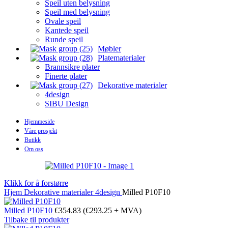
Speil uten belysning
Speil med belysning
Ovale speil
Kantede speil
Runde speil
Møbler
Platematerialer
Brannsikre plater
Finerte plater
Dekorative materialer
4design
SIBU Design
Hjemmeside
Våre prosjekt
Butikk
Om oss
Klikk for å forstørre
Hjem
Dekorative materialer
4design
Milled P10F10
Milled P10F10
€
354.83
(
€
293.25
+ MVA)
Tilbake til produkter