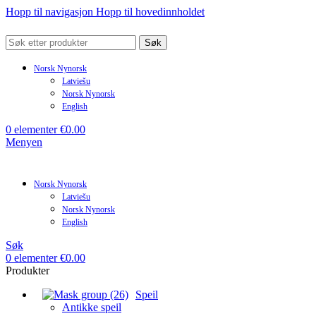
Hopp til navigasjon
Hopp til hovedinnholdet
Søk
Norsk Nynorsk
Latviešu
Norsk Nynorsk
English
0
elementer
€
0.00
Menyen
Norsk Nynorsk
Latviešu
Norsk Nynorsk
English
Søk
0
elementer
€
0.00
Produkter
Speil
Antikke speil