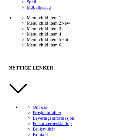
Speil
Møbelbeslag
Menu child item 1
Menu child item 2
New
Menu child item 3
Menu child item 4
Menu child item 5
Hot
Menu child item 6
NYTTIGE LENKER
Om oss
Prosjektmøbler
Leveringsinformasjon
Personvernerklæring
Bruksvilkår
Kontakt