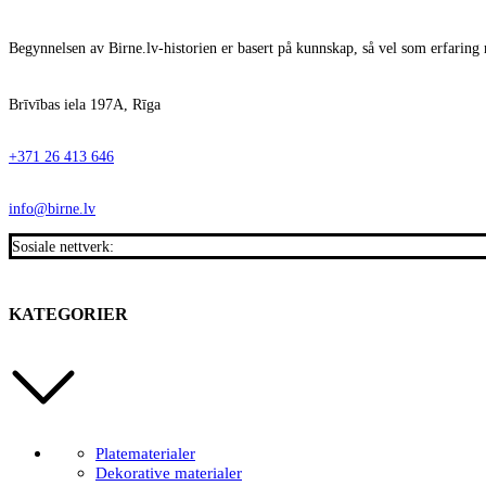
Begynnelsen av Birne.lv-historien er basert på kunnskap, så vel som erfaring 
Brīvības iela 197A, Rīga
+371 26 413 646
info@birne.lv
Sosiale nettverk:
KATEGORIER
Platematerialer
Dekorative materialer