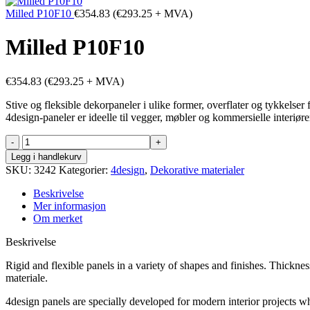
Milled P10F10
€
354.83
(
€
293.25
+ MVA)
Milled P10F10
€
354.83
(
€
293.25
+ MVA)
Stive og fleksible dekorpaneler i ulike former, overflater og tykkelse
4design-paneler er ideelle til vegger, møbler og kommersielle interiøre
Milled
P10F10
Legg i handlekurv
antall
SKU:
3242
Kategorier:
4design
,
Dekorative materialer
Beskrivelse
Mer informasjon
Om merket
Beskrivelse
Rigid and flexible panels in a variety of shapes and finishes. Thickn
materiale.
4design panels are specially developed for modern interior projects wh