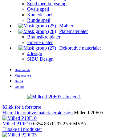
Speil med belysning
Ovale speil
Kantede speil
Runde speil
Møbler
Platematerialer
Brannsikre plater
Finerte plater
Dekorative materialer
4design
SIBU Design
Hjemmeside
Våre prosjekt
Butikk
Om oss
Klikk for å forstørre
Hjem
Dekorative materialer
4design
Milled P20F05
Milled P10F10
€
354.83
(
€
293.25
+ MVA)
Tilbake til produkter