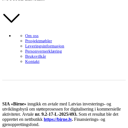
Om oss
Prosjektmøbler
Leveringsinformasjon
Personvernerklæring
Bruksvilkår
Kontakt
SIA «Birne»
inngikk en avtale med Latvias investerings- og
utviklingsbyrå om støtteprosessen for digitalisering i kommersielle
aktiviteter.
Avtale
nr. 9.2-17-L-2025/493.
Som et resultat ble det
opprettet en nettbutikk
https://birne.lv
.
Finansierings- og
gjenopprettingsfond.