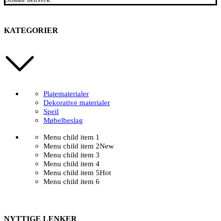
KATEGORIER
Platematerialer
Dekorative materialer
Speil
Møbelbeslag
Menu child item 1
Menu child item 2
New
Menu child item 3
Menu child item 4
Menu child item 5
Hot
Menu child item 6
NYTTIGE LENKER