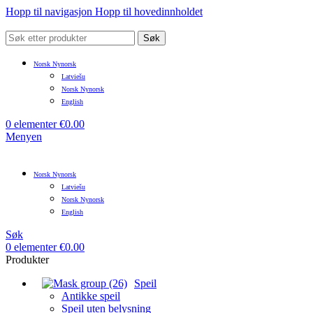
Hopp til navigasjon
Hopp til hovedinnholdet
Søk
Norsk Nynorsk
Latviešu
Norsk Nynorsk
English
0
elementer
€
0.00
Menyen
Norsk Nynorsk
Latviešu
Norsk Nynorsk
English
Søk
0
elementer
€
0.00
Produkter
Speil
Antikke speil
Speil uten belysning