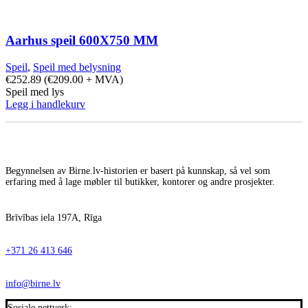
Aarhus speil 600X750 MM
Speil
,
Speil med belysning
€
252.89
(
€
209.00
+ MVA)
Speil med lys
Legg i handlekurv
Begynnelsen av Birne.lv-historien er basert på kunnskap, så vel som
erfaring med å lage møbler til butikker, kontorer og andre prosjekter.
Brīvības iela 197A, Rīga
+371 26 413 646
info@birne.lv
Sosiale nettverk: