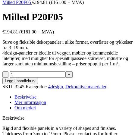
Milled P20F05
€
194.81
(
€
161.00
+ MVA)
Milled P20F05
€
194.81
(
€
161.00
+ MVA)
Stive og fleksible dekorpaneler i ulike former, overflater og tykkelser
fra 3–19 mm.
4design-paneler er ideelle til vegger, møbler og kommersielle
interiører, med mulighet for spesialtilpassede størrelser, mønstre og
farger samt uten minimumsbestilling – priser oppgitt per 1 m².
Milled
P20F05
Legg i handlekurv
antall
SKU:
3245
Kategorier:
4design
,
Dekorative materialer
Beskrivelse
Mer informasjon
Om merket
Beskrivelse
Rigid and flexible panels in a variety of shapes and finishes.
Thickness from 3mm to 19mm. Please, contact us for further