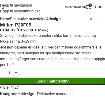
Hopp til navigasjon
0
Klikk for å forstørre
€
0.00
NORSK NYNORSK
Hopp til hovedinnholdet
Hjem
Dekorative materialer
4design
Milled P20F05
€
194.81
(
€
161.00
+ MVA)
Stive og fleksible dekorpaneler i ulike former, overflater og
tykkelser fra 3–19 mm.
4design-paneler er ideelle til vegger, møbler og kommersielle
interiører, med mulighet for spesialtilpassede størrelser,
mønstre og farger samt uten minimumsbestilling – priser oppgitt
per 1 m².
Legg i handlekurv
SKU:
3247
Kategorier:
4design
,
Dekorative materialer