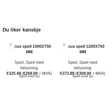
Du liker kanskje
Aarhus speil 1000X750
Aarhus speil 1200X750
MM
MM
Speil
,
Speil med
Speil
,
Speil med
belysning
belysning
€
325.49
(
€
269.00
+ MVA)
€
373.89
(
€
309.00
+ MVA)
Speil med lys
Speil med lys