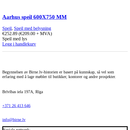
Aarhus speil 600X750 MM
Speil
,
Speil med belysning
€
252.89
(
€
209.00
+ MVA)
Speil med lys
Legg i handlekurv
Begynnelsen av Birne.lv-historien er basert på kunnskap, så vel som
erfaring med å lage møbler til butikker, kontorer og andre prosjekter.
Brīvības iela 197A, Rīga
+371 26 413 646
info@birne.lv
Sosiale nettverk: