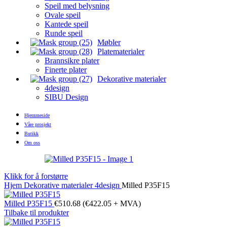
Speil med belysning
Ovale speil
Kantede speil
Runde speil
Møbler
Platematerialer
Brannsikre plater
Finerte plater
Dekorative materialer
4design
SIBU Design
Hjemmeside
Våre prosjekt
Butikk
Om oss
Klikk for å forstørre
Hjem
Dekorative materialer
4design
Milled P35F15
Milled P35F15
€
510.68
(
€
422.05
+ MVA)
Tilbake til produkter