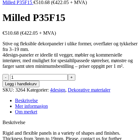
Milled P35F15
€
510.68
(
€
422.05
+ MVA)
Milled P35F15
€
510.68
(
€
422.05
+ MVA)
Stive og fleksible dekorpaneler i ulike former, overflater og tykkelser
fra 3–19 mm.
4design-paneler er ideelle til vegger, møbler og kommersielle
interiører, med mulighet for spesialtilpassede størrelser, mønstre og
farger samt uten minimumsbestilling – priser oppgitt per 1 m².
Milled
P35F15
Legg i handlekurv
antall
SKU:
3264
Kategorier:
4design
,
Dekorative materialer
Beskrivelse
Mer informasjon
Om merket
Beskrivelse
Rigid and flexible panels in a variety of shapes and finishes.
Thickness from 3mm to 19mm. Please, contact us for further