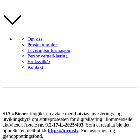
Om oss
Prosjektmøbler
Leveringsinformasjon
Personvernerklæring
Bruksvilkår
Kontakt
SIA «Birne»
inngikk en avtale med Latvias investerings- og
utviklingsbyrå om støtteprosessen for digitalisering i kommersielle
aktiviteter.
Avtale
nr. 9.2-17-L-2025/493.
Som et resultat ble det
opprettet en nettbutikk
https://birne.lv
.
Finansierings- og
gjenopprettingsfond.