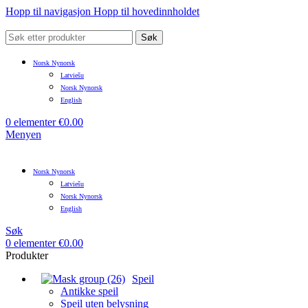
Hopp til navigasjon
Hopp til hovedinnholdet
Søk
Norsk Nynorsk
Latviešu
Norsk Nynorsk
English
0
elementer
€
0.00
Menyen
Norsk Nynorsk
Latviešu
Norsk Nynorsk
English
Søk
0
elementer
€
0.00
Produkter
Speil
Antikke speil
Speil uten belysning