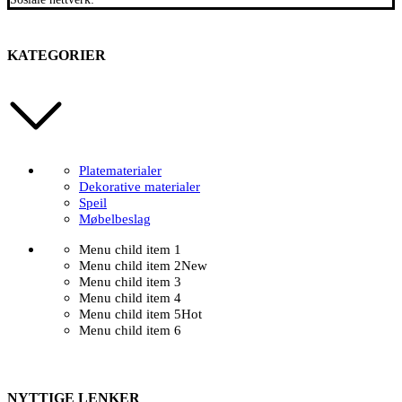
KATEGORIER
Platematerialer
Dekorative materialer
Speil
Møbelbeslag
Menu child item 1
Menu child item 2
New
Menu child item 3
Menu child item 4
Menu child item 5
Hot
Menu child item 6
NYTTIGE LENKER