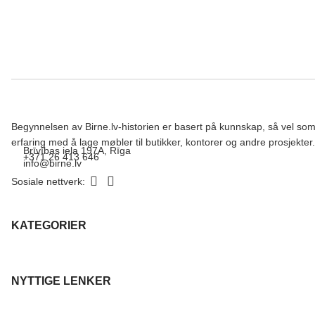
Begynnelsen av Birne.lv-historien er basert på kunnskap, så vel so
erfaring med å lage møbler til butikker, kontorer og andre prosjekter.
Brīvības iela 197A, Rīga
+371 26 413 646
info@birne.lv
Sosiale nettverk:
KATEGORIER
NYTTIGE LENKER