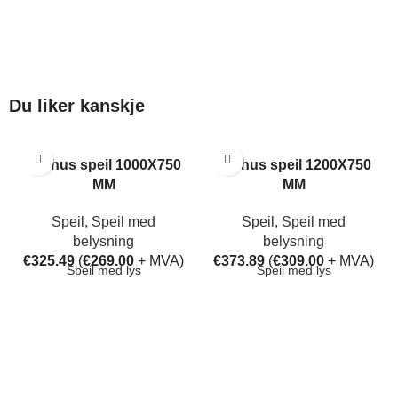
Du liker kanskje
Aarhus speil 1000X750
Aarhus speil 1200X750
MM
MM
Speil
,
Speil med
Speil
,
Speil med
belysning
belysning
€
325.49
(
€
269.00
+ MVA)
€
373.89
(
€
309.00
+ MVA)
Speil med lys
Speil med lys