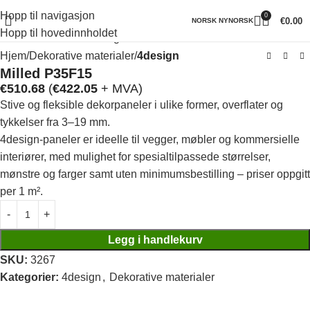
Hopp til navigasjon
0
Klikk for å forstørre
€
0.00
NORSK NYNORSK
Hopp til hovedinnholdet
Hjem
Dekorative materialer
4design
Milled P35F15
€
510.68
(
€
422.05
+ MVA)
Stive og fleksible dekorpaneler i ulike former, overflater og
tykkelser fra 3–19 mm.
4design-paneler er ideelle til vegger, møbler og kommersielle
interiører, med mulighet for spesialtilpassede størrelser,
mønstre og farger samt uten minimumsbestilling – priser oppgitt
per 1 m².
Legg i handlekurv
SKU:
3267
Kategorier:
4design
,
Dekorative materialer